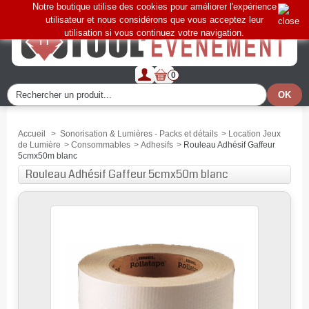
Notre boutique utilise des cookies pour améliorer l'expérience
utilisateur et nous considérons que vous acceptez leur
utilisation si vous continuez votre navigation.
0
Accueil
>
Sonorisation & Lumières - Packs et détails
>
Location Jeux
de Lumière
>
Consommables
>
Adhesifs
>
Rouleau Adhésif Gaffeur
5cmx50m blanc
Rouleau Adhésif Gaffeur 5cmx50m blanc