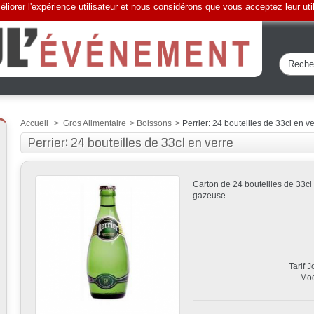
liorer l'expérience utilisateur et nous considérons que vous acceptez leur uti
Accueil
>
Gros Alimentaire
>
Boissons
>
Perrier: 24 bouteilles de 33cl en v
Perrier: 24 bouteilles de 33cl en verre
Carton de 24 bouteilles de 33cl
gazeuse
Tarif 
Mod