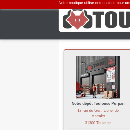
Notre boutique utilise des cookies pour amé
Notre dépôt Toulouse Purpan
17 rue du Gén. Lionel de
Marmier
31300 Toulouse