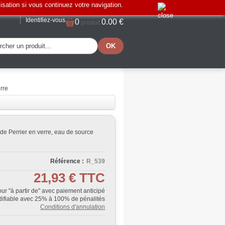
lisation si vous continuez votre navigation.
Identifiez-vous
0
0.00 €
produit
erre
 de Perrier en verre, eau de source
Référence :
R_539
21,93 €
TTC
Jour "à partir de" avec paiement anticipé
ifiable avec 25% à 100% de pénalités
Conditions d'annulation