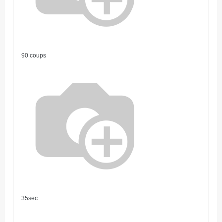
90 coups
35sec