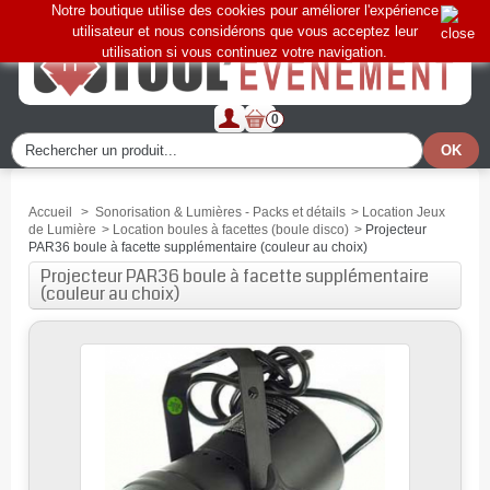
Notre boutique utilise des cookies pour améliorer l'expérience
utilisateur et nous considérons que vous acceptez leur
utilisation si vous continuez votre navigation.
0
Accueil
>
Sonorisation & Lumières - Packs et détails
>
Location Jeux
de Lumière
>
Location boules à facettes (boule disco)
>
Projecteur
PAR36 boule à facette supplémentaire (couleur au choix)
Projecteur PAR36 boule à facette supplémentaire
(couleur au choix)