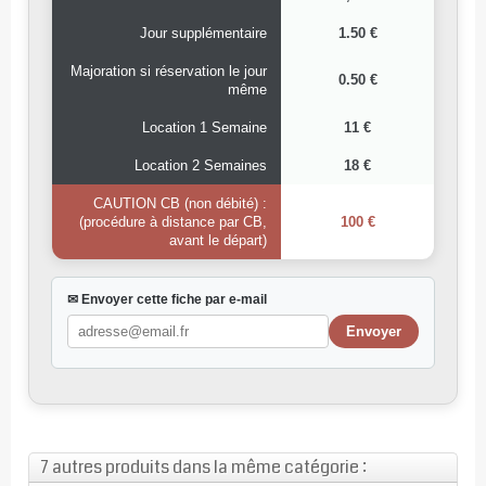
Jour supplémentaire
1.50 €
Majoration si réservation le jour
0.50 €
même
Location 1 Semaine
11 €
Location 2 Semaines
18 €
CAUTION CB (non débité) :
(procédure à distance par CB,
100 €
avant le départ)
✉ Envoyer cette fiche par e-mail
7 autres produits dans la même catégorie :