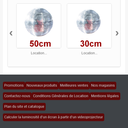
‹
›
Location...
Location...
Promotions
Nouveaux produits
Meilleures ventes
Nos magasins
Contactez-nous
Conditions Générales de Location
Mentions légales
Plan du site et catalogue
Calculer la luminosité d'un écran à partir d'un videoprojecteur