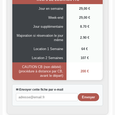
Jour en semaine
29,00 €
Week-end
29,00 €
Jour supplémentaire
8.70 €
Majoration si réservation le jour
2.90 €
même
Location 1 Semaine
64 €
Location 2 Semaines
107 €
CAUTION CB (non débité) :
(procédure à distance par CB,
200 €
avant le départ)
✉ Envoyer cette fiche par e-mail