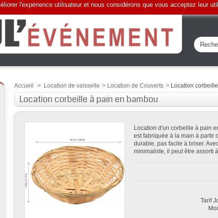
liorer l'expérience utilisateur et nous considérons que vous acceptez leur uti
Accueil
>
Location de vaisselle
>
Location de Couverts
>
Location corbeill
Location corbeille à pain en bambou
Location d'un corbeille à pain e
est fabriquée à la main à partir
durable, pas facile à briser. Av
minimaliste, il peut être assorti 
Tarif 
Mod