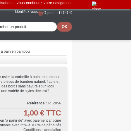
lisation si vous continuez votre navigation.
Identifiez-vous
0
0.00 €
produit
e à pain en bambou
n osier.
la corbeille à pain en bambou
 de pièces de bambou naturel, fiable et
ec des bords sans bavure et un look
à une variété de styles décoratifs.
Référence :
R_2056
1,00 €
TTC
Jour "à partir de" avec paiement anticipé
ifiable avec 25% à 100% de pénalités
Conditions d'annulation