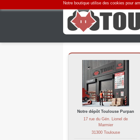
Notre boutique utilise des cookies pour amé
Notre dépôt Toulouse Purpan
17 rue du Gén. Lionel de
Marmier
31300 Toulouse