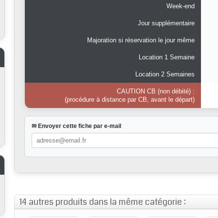
Week-end
Jour supplémentaire
Majoration si réservation le jour même
Location 1 Semaine
Location 2 Semaines
CAUTION CB (non débité) :
(procédure à distance par CB, avant le départ)
✉ Envoyer cette fiche par e-mail
14 autres produits dans la même catégorie :