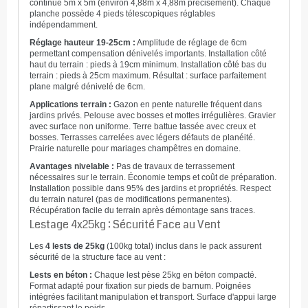
continue 5m x 5m (environ 4,88m x 4,88m précisément). Chaque
planche possède 4 pieds télescopiques réglables
indépendamment.
Réglage hauteur 19-25cm :
Amplitude de réglage de 6cm
permettant compensation dénivelés importants. Installation côté
haut du terrain : pieds à 19cm minimum. Installation côté bas du
terrain : pieds à 25cm maximum. Résultat : surface parfaitement
plane malgré dénivelé de 6cm.
Applications terrain :
Gazon en pente naturelle fréquent dans
jardins privés. Pelouse avec bosses et mottes irrégulières. Gravier
avec surface non uniforme. Terre battue tassée avec creux et
bosses. Terrasses carrelées avec légers défauts de planéité.
Prairie naturelle pour mariages champêtres en domaine.
Avantages nivelable :
Pas de travaux de terrassement
nécessaires sur le terrain. Économie temps et coût de préparation.
Installation possible dans 95% des jardins et propriétés. Respect
du terrain naturel (pas de modifications permanentes).
Récupération facile du terrain après démontage sans traces.
Lestage 4x25kg : Sécurité Face au Vent
Les
4 lests de 25kg
(100kg total) inclus dans le pack assurent
sécurité de la structure face au vent :
Lests en béton :
Chaque lest pèse 25kg en béton compacté.
Format adapté pour fixation sur pieds de barnum. Poignées
intégrées facilitant manipulation et transport. Surface d'appui large