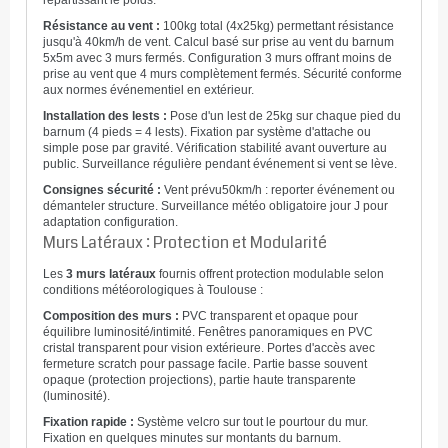
répartissant le poids.
Résistance au vent :
100kg total (4x25kg) permettant résistance
jusqu'à 40km/h de vent. Calcul basé sur prise au vent du barnum
5x5m avec 3 murs fermés. Configuration 3 murs offrant moins de
prise au vent que 4 murs complètement fermés. Sécurité conforme
aux normes événementiel en extérieur.
Installation des lests :
Pose d'un lest de 25kg sur chaque pied du
barnum (4 pieds = 4 lests). Fixation par système d'attache ou
simple pose par gravité. Vérification stabilité avant ouverture au
public. Surveillance régulière pendant événement si vent se lève.
Consignes sécurité :
Vent prévu50km/h : reporter événement ou
démanteler structure. Surveillance météo obligatoire jour J pour
adaptation configuration.
Murs Latéraux : Protection et Modularité
Les
3 murs latéraux
fournis offrent protection modulable selon
conditions météorologiques à Toulouse :
Composition des murs :
PVC transparent et opaque pour
équilibre luminosité/intimité. Fenêtres panoramiques en PVC
cristal transparent pour vision extérieure. Portes d'accès avec
fermeture scratch pour passage facile. Partie basse souvent
opaque (protection projections), partie haute transparente
(luminosité).
Fixation rapide :
Système velcro sur tout le pourtour du mur.
Fixation en quelques minutes sur montants du barnum.