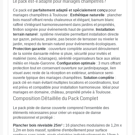
Le pack est-il adapté pour mariages champêtres ?
Ce pack est
parfaitement adapté et spécialement conçu
pour
mariages champêtres à Toulouse :
Esthétique naturelle
: plancher
bois massif offrant rendu chaleureux et élégant, barnum blanc
raffiné s'intégrant harmonieusement dans jardins et propriétés,
finition soignée pour événements haut de gamme.
Installation
terrain naturel
: système nivelable permettant installation directe
sur gazon, pelouse, prairie, pas besoin de terrasser ou niveler le
jardin, respect du terrain naturel pour événements écologiques.
Protection garantie
: couverture complète assurant déroulement
de la soirée dansante même si pluie, sécurité pour invités et
matériel (sono, éclairages), sérénité organisateurs face aux aléas
météo en Haute-Garonne.
Configuration optimale
: 3 murs offrant
protection tout en conservant ouverture sur jardin/paysage, lien
visuel avec reste de la réception en extérieur, ambiance semi-
ouverte typique des mariages champêtres.
Solution complète
:
pack clé en main évitant multiples locations et coordinations, tout
est prévu et compatible pour installation harmonieuse. Idéal pour
mariages en domaine, château, propriété privée à Toulouse.
Composition Détaillée du Pack Complet
Le pack piste de danse couverte comprend l'ensemble des
éléments nécessaires pour créer un espace de danse
professionnel et protégé :
Plancher bois nivelable 25m² :
16 planches modulaires de 1,2m x
1,2m en bois massif, système d'emboîtement pour surface