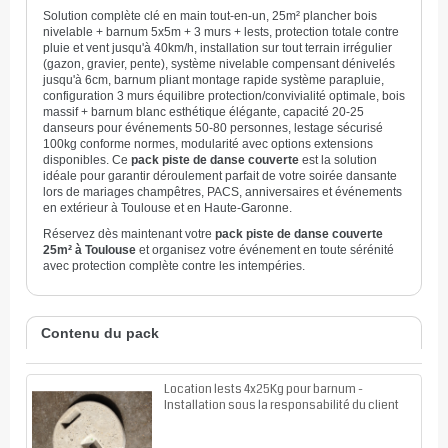
Solution complète clé en main tout-en-un, 25m² plancher bois
nivelable + barnum 5x5m + 3 murs + lests, protection totale contre
pluie et vent jusqu'à 40km/h, installation sur tout terrain irrégulier
(gazon, gravier, pente), système nivelable compensant dénivelés
jusqu'à 6cm, barnum pliant montage rapide système parapluie,
configuration 3 murs équilibre protection/convivialité optimale, bois
massif + barnum blanc esthétique élégante, capacité 20-25
danseurs pour événements 50-80 personnes, lestage sécurisé
100kg conforme normes, modularité avec options extensions
disponibles. Ce
pack piste de danse couverte
est la solution
idéale pour garantir déroulement parfait de votre soirée dansante
lors de mariages champêtres, PACS, anniversaires et événements
en extérieur à Toulouse et en Haute-Garonne.
Réservez dès maintenant votre
pack piste de danse couverte
25m² à Toulouse
et organisez votre événement en toute sérénité
avec protection complète contre les intempéries.
Contenu du pack
Location lests 4x25Kg pour barnum -
Installation sous la responsabilité du client