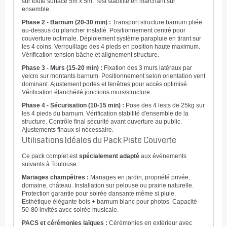
sur toute surface 5m x 5m. Test stabilité en marchant sur
ensemble.
Phase 2 - Barnum (20-30 min) :
Transport structure barnum pliée
au-dessus du plancher installé. Positionnement centré pour
couverture optimale. Déploiement système parapluie en tirant sur
les 4 coins. Verrouillage des 4 pieds en position haute maximum.
Vérification tension bâche et alignement structure.
Phase 3 - Murs (15-20 min) :
Fixation des 3 murs latéraux par
velcro sur montants barnum. Positionnement selon orientation vent
dominant. Ajustement portes et fenêtres pour accès optimisé.
Vérification étanchéité jonctions murs/structure.
Phase 4 - Sécurisation (10-15 min) :
Pose des 4 lests de 25kg sur
les 4 pieds du barnum. Vérification stabilité d'ensemble de la
structure. Contrôle final sécurité avant ouverture au public.
Ajustements finaux si nécessaire.
Utilisations Idéales du Pack Piste Couverte
Ce pack complet est
spécialement adapté
aux événements
suivants à Toulouse :
Mariages champêtres :
Mariages en jardin, propriété privée,
domaine, château. Installation sur pelouse ou prairie naturelle.
Protection garantie pour soirée dansante même si pluie.
Esthétique élégante bois + barnum blanc pour photos. Capacité
50-80 invités avec soirée musicale.
PACS et cérémonies laïques :
Cérémonies en extérieur avec