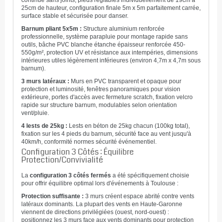
continue sans joints, pieds réglables individuellement de 19cm à
25cm de hauteur, configuration finale 5m x 5m parfaitement carrée,
surface stable et sécurisée pour danser.
Barnum pliant 5x5m :
Structure aluminium renforcée
professionnelle, système parapluie pour montage rapide sans
outils, bâche PVC blanche étanche épaisseur renforcée 450-
550g/m², protection UV et résistance aux intempéries, dimensions
intérieures utiles légèrement inférieures (environ 4,7m x 4,7m sous
barnum).
3 murs latéraux :
Murs en PVC transparent et opaque pour
protection et luminosité, fenêtres panoramiques pour vision
extérieure, portes d'accès avec fermeture scratch, fixation velcro
rapide sur structure barnum, modulables selon orientation
vent/pluie.
4 lests de 25kg :
Lests en béton de 25kg chacun (100kg total),
fixation sur les 4 pieds du barnum, sécurité face au vent jusqu'à
40km/h, conformité normes sécurité événementiel.
Configuration 3 Côtés : Équilibre
Protection/Convivialité
La
configuration 3 côtés fermés
a été spécifiquement choisie
pour offrir équilibre optimal lors d'événements à Toulouse :
Protection suffisante :
3 murs créent espace abrité contre vents
latéraux dominants. La plupart des vents en Haute-Garonne
viennent de directions privilégiées (ouest, nord-ouest) :
positionnez les 3 murs face aux vents dominants pour protection