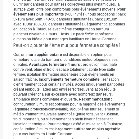
0,8m² par danseur pour danses collectives plus dynamiques, la
surface 25m² offre bon compromis pour événements moyens.
Pour
événements plus importants
(>80 invités), nous proposons : pack
5x10m avec 50m² (40-50 danseurs simultanés), pack 10x10m
avec 100m² (80-100 danseurs simultanés), également disponibles
en location à Toulouse avec même configuration barnum +
plancher nivelable + murs + lests. Le pack 5x5m représente
dimension idéale pour mariages familiaux en Haute-Garonne.
Peut-on ajouter le 4ème mur pour fermeture complète ?
Oui, un
mur supplémentaire
est disponible en option pour
fermeture totale du barnum si conditions météorologiques très
difficiles.
Avantages fermeture 4 murs
: protection maximale
contre vent, pluie et froid, espace totalement abrité type salle
fermée, isolation thermique supérieure pour événements en
saison fraîche.
Inconvénients fermeture complète
: sensation
d'enfermement pour certains invités, accès uniquement par portes
créant embouteillages aux entrées/sorties, ventilation réduite
pouvant créer chaleur excessive avec nombreux danseurs,
ambiance moins conviviale et ouverte.
Recommandation
:
configuration 3 murs est optimale pour la majorité des événements
(équilibre protection/convivialité), ajout 4ème mur seulement si
météo vraiment mauvaise annoncée (pluie forte, vent >35km/h,
froid important), ou si événement en plein hiver nécessitant
isolation thermique. Pour mariages d'été et mi-saison à Toulouse,
configuration 3 murs est
largement suffisante et plus agréable
pour vos invités en Haute-Garonne.