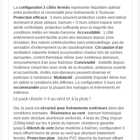
La
configuration 3 côtés fermés
représente l'équilibre optimal
entre protection et convivialité pour événements à Toulouse :
Protection efficace
: 3 murs assurent protection contre vent latéral
dominant et pluie oblique, barnum + 3 murs créent espace semi-
abrité confortable, protection suffisante pour la majorité des
conditions météo en Haute-Garonne.
Accessibilité
: 1 côté
entièrement ouvert facilite accès des danseurs depuis zone
réception, flux naturel entrées/sorties sans embouteillage, pas de
sensation d'enfermement ou de claustrophobie.
Circulation d'air
:
ventilation naturelle évitant accumulation chaleur lors de soirées
dansantes, confort thermique même avec nombreux danseurs,
renouvellement d'air pour fraîcheur.
Convivialité
: visibilité depuis
l'extérieur créant lien avec reste de la réception, ambiance ouverte
et accueillante, invités non-danseurs peuvent observer et
participer à l'ambiance.
Modularité
: possibilité d'ajouter 4ème mur
en option si conditions très difficiles. La configuration 3 murs est
recommandée
pour la plupart des mariages et événements en
extérieur.
Le pack résiste-t-il au vent et à la pluie ?
Oui, le pack est
sécurisé pour événements extérieurs
dans des
conditions normales :
Résistance au vent
: barnum homologué
vent avec structure aluminium renforcée, 4 lests de 25kg chacun
(100kg total) sur les 4 pieds du barnum, résistance garantie
jusqu'à
40km/h de vent
(brise modérée à fraîche), configuration 3
murs offrant moins de prise au vent que structure totalement
fermée.
Protection pluie
: bâche PVC étanche du barnum offrant