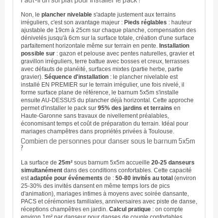
Faut-il un sol plat pour installer le pack ?
Non, le
plancher nivelable
s'adapte justement aux terrains
irréguliers, c'est son avantage majeur :
Pieds réglables
: hauteur
ajustable de 19cm à 25cm sur chaque planche, compensation des
dénivelés jusqu'à 6cm sur la surface totale, création d'une surface
parfaitement horizontale même sur terrain en pente.
Installation
possible sur
: gazon et pelouse avec pentes naturelles, gravier et
gravillon irréguliers, terre battue avec bosses et creux, terrasses
avec défauts de planéité, surfaces mixtes (partie herbe, partie
gravier).
Séquence d'installation
: le plancher nivelable est
installé EN PREMIER sur le terrain irrégulier, une fois nivelé, il
forme surface plane de référence, le barnum 5x5m s'installe
ensuite AU-DESSUS du plancher déjà horizontal. Cette approche
permet d'installer le pack sur
95% des jardins et terrains
en
Haute-Garonne sans travaux de nivellement préalables,
économisant temps et coût de préparation du terrain. Idéal pour
mariages champêtres dans propriétés privées à Toulouse.
Combien de personnes pour danser sous le barnum 5x5m
?
La surface de
25m²
sous barnum 5x5m accueille
20-25 danseurs
simultanément
dans des conditions confortables. Cette capacité
est
adaptée pour événements
de :
50-80 invités au total
(environ
25-30% des invités dansent en même temps lors de pics
d'animation), mariages intimes à moyens avec soirée dansante,
PACS et cérémonies familiales, anniversaires avec piste de danse,
réceptions champêtres en jardin.
Calcul pratique
: on compte
environ 1m² par danseur pour danses de couple confortables,