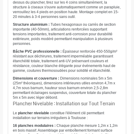
dessus du plancher, tirez sur les 4 coins simultanément, la
structure à ciseaux s'ouvre automatiquement comme un parapluie,
verrouillez les 4 pieds en position haute. Montage complet en 15-
20 minutes à 3-4 personnes sans outil.
Structure aluminium :
Tubes hexagonaux ou carrés de section
importante (40-50mm), articulations renforcées supportant
tensions importantes, traitement anti-corrosion pour durabilité
extérieure, poids modéré permettant manipulation à plusieurs
personnes.
Bâche PVC professionnelle :
Épaisseur renforcée 450-550g/m²
résistant aux déchirures, traitement imperméable garantissant
étanchéité totale, traitement anti-UV préservant couleurs et
résistance, couleur blanche élégante pour événements haut de
gamme, coutures thermosoudées pour solidité et étanchéité.
Dimensions et couverture :
Dimensions nominales 5m x 5m
(25m² théoriques), dimensions intérieures utiles environ 4,7m x
4,7m sous barnum, hauteur sous barnum environ 2,5-2,8m
permettant éclairages suspendus, couverture totale du plancher
5m x 5m avec léger débord.
Plancher Nivelable : Installation sur Tout Terrain
Le
plancher nivelable
constitue l'élément clé permettant
installation sur terrains irréguliers à Toulouse :
16 planches modulaires :
Chaque planche mesure 1,2m x 1,2m
en bois massif. Assemblage par emboîtement formant surface