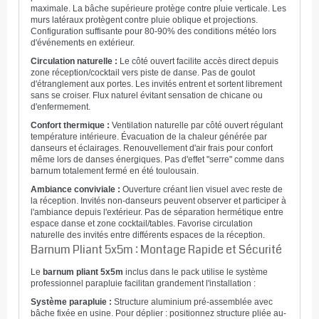
maximale. La bâche supérieure protège contre pluie verticale. Les
murs latéraux protègent contre pluie oblique et projections.
Configuration suffisante pour 80-90% des conditions météo lors
d'événements en extérieur.
Circulation naturelle :
Le côté ouvert facilite accès direct depuis
zone réception/cocktail vers piste de danse. Pas de goulot
d'étranglement aux portes. Les invités entrent et sortent librement
sans se croiser. Flux naturel évitant sensation de chicane ou
d'enfermement.
Confort thermique :
Ventilation naturelle par côté ouvert régulant
température intérieure. Évacuation de la chaleur générée par
danseurs et éclairages. Renouvellement d'air frais pour confort
même lors de danses énergiques. Pas d'effet "serre" comme dans
barnum totalement fermé en été toulousain.
Ambiance conviviale :
Ouverture créant lien visuel avec reste de
la réception. Invités non-danseurs peuvent observer et participer à
l'ambiance depuis l'extérieur. Pas de séparation hermétique entre
espace danse et zone cocktail/tables. Favorise circulation
naturelle des invités entre différents espaces de la réception.
Barnum Pliant 5x5m : Montage Rapide et Sécurité
Le
barnum pliant 5x5m
inclus dans le pack utilise le système
professionnel parapluie facilitan grandement l'installation :
Système parapluie :
Structure aluminium pré-assemblée avec
bâche fixée en usine. Pour déplier : positionnez structure pliée au-