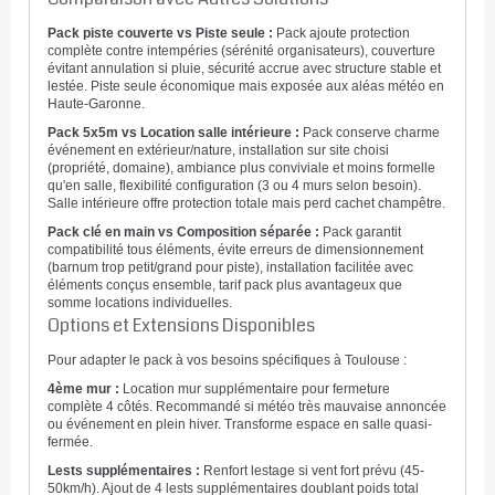
Pack piste couverte vs Piste seule :
Pack ajoute protection
complète contre intempéries (sérénité organisateurs), couverture
évitant annulation si pluie, sécurité accrue avec structure stable et
lestée. Piste seule économique mais exposée aux aléas météo en
Haute-Garonne.
Pack 5x5m vs Location salle intérieure :
Pack conserve charme
événement en extérieur/nature, installation sur site choisi
(propriété, domaine), ambiance plus conviviale et moins formelle
qu'en salle, flexibilité configuration (3 ou 4 murs selon besoin).
Salle intérieure offre protection totale mais perd cachet champêtre.
Pack clé en main vs Composition séparée :
Pack garantit
compatibilité tous éléments, évite erreurs de dimensionnement
(barnum trop petit/grand pour piste), installation facilitée avec
éléments conçus ensemble, tarif pack plus avantageux que
somme locations individuelles.
Options et Extensions Disponibles
Pour adapter le pack à vos besoins spécifiques à Toulouse :
4ème mur :
Location mur supplémentaire pour fermeture
complète 4 côtés. Recommandé si météo très mauvaise annoncée
ou événement en plein hiver. Transforme espace en salle quasi-
fermée.
Lests supplémentaires :
Renfort lestage si vent fort prévu (45-
50km/h). Ajout de 4 lests supplémentaires doublant poids total