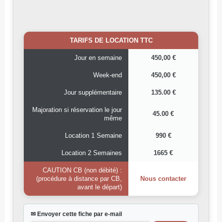
TARIFS DE LOCATION TTC
Jour en semaine
450,00 €
Week-end
450,00 €
Jour supplémentaire
135.00 €
Majoration si réservation le jour
45.00 €
même
Location 1 Semaine
990 €
Location 2 Semaines
1665 €
CAUTION CB (non débité) :
(procédure à distance par CB,
Nous contacter
avant le départ)
✉ Envoyer cette fiche par e-mail