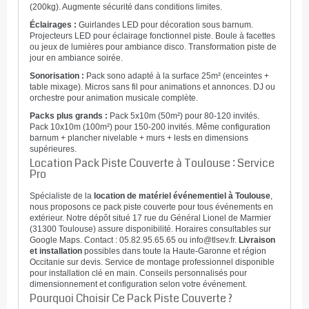
(200kg). Augmente sécurité dans conditions limites.
Éclairages :
Guirlandes LED pour décoration sous barnum.
Projecteurs LED pour éclairage fonctionnel piste. Boule à facettes
ou jeux de lumières pour ambiance disco. Transformation piste de
jour en ambiance soirée.
Sonorisation :
Pack sono adapté à la surface 25m² (enceintes +
table mixage). Micros sans fil pour animations et annonces. DJ ou
orchestre pour animation musicale complète.
Packs plus grands :
Pack 5x10m (50m²) pour 80-120 invités.
Pack 10x10m (100m²) pour 150-200 invités. Même configuration
barnum + plancher nivelable + murs + lests en dimensions
supérieures.
Location Pack Piste Couverte à Toulouse : Service
Pro
Spécialiste de la
location de matériel événementiel à Toulouse
,
nous proposons ce pack piste couverte pour tous événements en
extérieur. Notre dépôt situé 17 rue du Général Lionel de Marmier
(31300 Toulouse) assure disponibilité. Horaires consultables sur
Google Maps. Contact : 05.82.95.65.65 ou info@tlsev.fr.
Livraison
et installation
possibles dans toute la Haute-Garonne et région
Occitanie sur devis. Service de montage professionnel disponible
pour installation clé en main. Conseils personnalisés pour
dimensionnement et configuration selon votre événement.
Pourquoi Choisir Ce Pack Piste Couverte ?