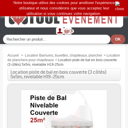
Notre boutique utilise des cookies pour améliorer l'expérience
utilisateur et nous considérons que vous acceptez leur
utilisation si vous continuez votre navigation.
0
Accueil
>
Location Barnums, buvettes, chapiteaux, plancher
>
Location
de planchers pour chapiteaux
>
Location piste de bal en bois couverte
(3 côtés) 5x5m, nivelable H19-25cm
Location piste de bal en bois couverte (3 côtés)
5x5m, nivelable H19-25cm