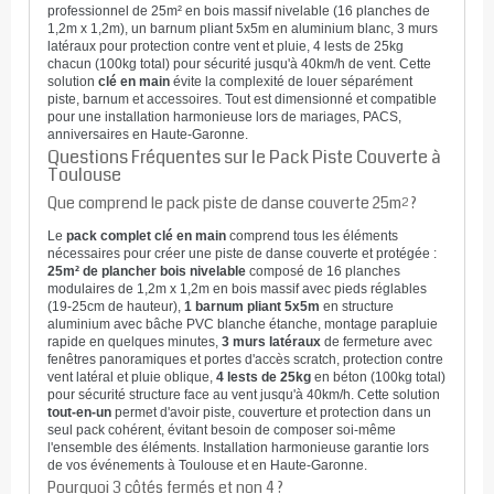
professionnel de 25m² en bois massif nivelable (16 planches de
1,2m x 1,2m), un barnum pliant 5x5m en aluminium blanc, 3 murs
latéraux pour protection contre vent et pluie, 4 lests de 25kg
chacun (100kg total) pour sécurité jusqu'à 40km/h de vent. Cette
solution
clé en main
évite la complexité de louer séparément
piste, barnum et accessoires. Tout est dimensionné et compatible
pour une installation harmonieuse lors de mariages, PACS,
anniversaires en Haute-Garonne.
Questions Fréquentes sur le Pack Piste Couverte à
Toulouse
Que comprend le pack piste de danse couverte 25m² ?
Le
pack complet clé en main
comprend tous les éléments
nécessaires pour créer une piste de danse couverte et protégée :
25m² de plancher bois nivelable
composé de 16 planches
modulaires de 1,2m x 1,2m en bois massif avec pieds réglables
(19-25cm de hauteur),
1 barnum pliant 5x5m
en structure
aluminium avec bâche PVC blanche étanche, montage parapluie
rapide en quelques minutes,
3 murs latéraux
de fermeture avec
fenêtres panoramiques et portes d'accès scratch, protection contre
vent latéral et pluie oblique,
4 lests de 25kg
en béton (100kg total)
pour sécurité structure face au vent jusqu'à 40km/h. Cette solution
tout-en-un
permet d'avoir piste, couverture et protection dans un
seul pack cohérent, évitant besoin de composer soi-même
l'ensemble des éléments. Installation harmonieuse garantie lors
de vos événements à Toulouse et en Haute-Garonne.
Pourquoi 3 côtés fermés et non 4 ?