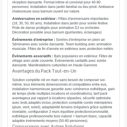
réception dansante. Format intime et convivial pour 40-80
personnes. Installation dans jardin familial ou lieu privé. Ambiance
chaleureuse sous barnum ouvert sur nature.
Anniversaires en extérieur :
Fêtes d'anniversaire importantes
(18, 30, 50, 60 ans). Installation dans jardin pour soirée festive.
Piste de danse protégée pour animation DJ ou orchestre.
Décoration possible sous barnum (guirlandes, éclairages).
Événements d'entreprise :
Soirées d'entreprise en plein air.
Séminaires avec soirée dansante. Team building avec animation
musicale. Fêtes de fin d'année en extérieur avec protection météo.
Événements associatifs :
Bals populaires en extérieur. Fêtes de
village avec piste couverte. Événements caritatifs avec soirée
dansante. Manifestations culturelles en Haute-Garonne.
Avantages du Pack Tout-en-Un
Solution complète clé en main sans besoin de composer soi-
même, tous éléments dimensionnés et compatibles entre eux,
installation harmonieuse garantie avec cohérence esthétique, gain
de temps (évite multiples locations et coordinations), tarif pack
avantageux par rapport à locations séparées, sécurité optimisée
avec lests adaptés inclus, protection complète contre intempéries
(pluie, vent, soleil), adaptabilité terrains irréguliers grâce système
nivelable, configuration 3 murs équilibre protection/convivialité,
esthétique professionnelle bois naturel + barnum blanc, capacité
adaptée événements moyens (50-80 personnes).
Comparaison avec Autres Solutions