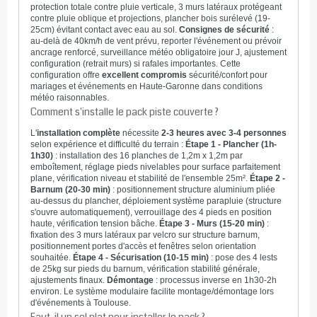
protection totale contre pluie verticale, 3 murs latéraux protégeant
contre pluie oblique et projections, plancher bois surélevé (19-
25cm) évitant contact avec eau au sol.
Consignes de sécurité
:
au-delà de 40km/h de vent prévu, reporter l'événement ou prévoir
ancrage renforcé, surveillance météo obligatoire jour J, ajustement
configuration (retrait murs) si rafales importantes. Cette
configuration offre
excellent compromis
sécurité/confort pour
mariages et événements en Haute-Garonne dans conditions
météo raisonnables.
Comment s'installe le pack piste couverte ?
L'
installation complète
nécessite
2-3 heures avec 3-4 personnes
selon expérience et difficulté du terrain :
Étape 1 - Plancher (1h-
1h30)
: installation des 16 planches de 1,2m x 1,2m par
emboîtement, réglage pieds nivelables pour surface parfaitement
plane, vérification niveau et stabilité de l'ensemble 25m².
Étape 2 -
Barnum (20-30 min)
: positionnement structure aluminium pliée
au-dessus du plancher, déploiement système parapluie (structure
s'ouvre automatiquement), verrouillage des 4 pieds en position
haute, vérification tension bâche.
Étape 3 - Murs (15-20 min)
:
fixation des 3 murs latéraux par velcro sur structure barnum,
positionnement portes d'accès et fenêtres selon orientation
souhaitée.
Étape 4 - Sécurisation (10-15 min)
: pose des 4 lests
de 25kg sur pieds du barnum, vérification stabilité générale,
ajustements finaux.
Démontage
: processus inverse en 1h30-2h
environ. Le système modulaire facilite montage/démontage lors
d'événements à Toulouse.