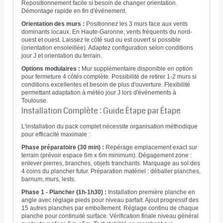
Repositionnement facile si besoin de changer orientation.
Démontage rapide en fin d'événement.
Orientation des murs :
Positionnez les 3 murs face aux vents
dominants locaux. En Haute-Garonne, vents fréquents du nord-
ouest et ouest. Laissez le côté sud ou est ouvert si possible
(orientation ensoleillée). Adaptez configuration selon conditions
jour J et orientation du terrain.
Options modulaires :
Mur supplémentaire disponible en option
pour fermeture 4 côtés complète. Possibilité de retirer 1-2 murs si
conditions excellentes et besoin de plus d'ouverture. Flexibilité
permettant adaptation à météo jour J lors d'événements à
Toulouse.
Installation Complète : Guide Étape par Étape
L'installation du pack complet nécessite organisation méthodique
pour efficacité maximale :
Phase préparatoire (30 min) :
Repérage emplacement exact sur
terrain (prévoir espace 6m x 6m minimum). Dégagement zone :
enlever pierres, branches, objets tranchants. Marquage au sol des
4 coins du plancher futur. Préparation matériel : déballer planches,
barnum, murs, lests.
Phase 1 - Plancher (1h-1h30) :
Installation première planche en
angle avec réglage pieds pour niveau parfait. Ajout progressif des
15 autres planches par emboîtement. Réglage continu de chaque
planche pour continuité surface. Vérification finale niveau général