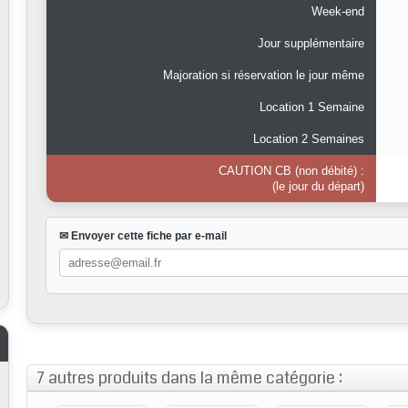
Week-end
Jour supplémentaire
Majoration si réservation le jour même
Location 1 Semaine
Location 2 Semaines
CAUTION CB (non débité) :
(le jour du départ)
✉ Envoyer cette fiche par e-mail
7 autres produits dans la même catégorie :