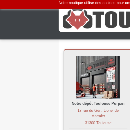
Notre boutique utilise des cookies pour amé
Notre dépôt Toulouse Purpan
17 rue du Gén. Lionel de
Marmier
31300 Toulouse