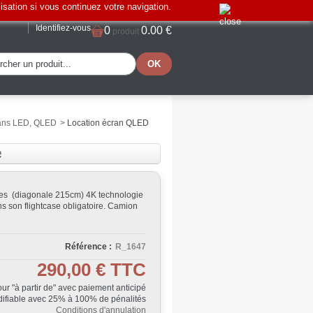
lisation si vous continuez votre navigation.
Identifiez-vous
0
0.00 €
produit
rans LED, QLED
>
Location écran QLED
é
ces (diagonale 215cm) 4K technologie
s son flightcase obligatoire. Camion
Référence :
R_1647
290,00 €
TTC
Jour "à partir de" avec paiement anticipé
ifiable avec 25% à 100% de pénalités
Conditions d'annulation