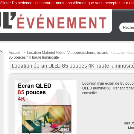
liorer l'expérience utilisateur et nous considérons que vous acceptez leur uti
Accueil
>
Location Matériel Vidéo, Videoprojecteurs, écrans
>
Location éc
85 pouces 4K haute luminosité
Location écran QLED 85 pouces 4K haute luminosit
Location d'un écran de 85 pou
QLED (lumineux). Transport dan
conseillé.
Tarif 
Mod