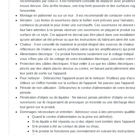
recommandés par celui-ci. Il est fortement conseillé de déplacer avec prudence
trouve dessus. Des arrêts brutaux, une trop forte poussée et des surfaces ru
l’ensemble.
Montage en plafonnier ou sur un mur : Il est recommandé de contacter votre r
Aération : Les fentes et ouvertures dans le boîtier sont prévues pour l’aération,
confiance du produit et pour éviter une surchauffe. Ces ouvertures ne doivent 
faut faire attention à ne jamais obstruer ces ouvertures en plaçant le produit su
surface de ce style. Cet appareil ne devrait pas être placé dans une installatio
qu’une aération ait été prévue ou que les instructions du fabricant aient été suiv
Chaleur : Il est conseillé de maintenir le produit éloigné des sources de chaleur 
réflecteurs de chaleur ou autres produits (ainsi que les amplificateurs) qui prod
Alimentation électrique : Ce produit fonctionne seulement sur le voltage indiqué 
vous n’êtes pas sûr du voltage de votre installation électrique, consultez votre
Protection des câbles électriques: Il faut veiller à ce que les câbles électriques
pincés par des objets placés dessus ou contre, en faisant particulièrement att
leur point de sortie sur l’appareil.
Pour nettoyer : Débranchez l’appareil avant de le nettoyer. N’utilisez pas d’acc
Utilisez un chiffon humide sur la surface de l'appareil. Ne passez pas l'appareil
Période de non utilisation : Débranchez le cordon d'alimentation de votre lecteur
période.
Pénétration d’objets ou de liquides : Ne laissez jamais pénétrer d’objets en tout
ouvertures car ils risqueraient de provoquer un incendie ou une décharge élec
tout genre sur le produit.
Dommages nécessitant un entretien : Adressez-vous à des personnes qualifiée
Quand le cordon d’alimentation ou la prise est abîmé(e).
Si du liquide a été répandu ou si des objets sont tombés dans l’appareil
Si le produit a été au contact de pluie ou d’eau.
Si le produit ne fonctionne pas normalement en suivant les instructions