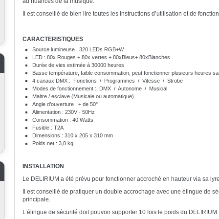
au nuances de la musique.
Il est conseillé de bien lire toutes les instructions d’utilisation et de foncti
CARACTERISTIQUES
Source lumineuse : 320 LEDs RGB+W
LED : 80x Rouges + 80x vertes + 80xBleus+ 80xBlanches
Durée de vies estimée à 30000 heures
Basse température, faible consommation, peut fonctionner plusieurs heures san
4 canaux DMX : Fonctions / Programmes / Vitesse / Strobe
Modes de fonctionnement : DMX / Autonome / Musical
Maitre / esclave (Musicale ou automatique)
Angle d’ouverture : + de 50°
Alimentation : 230V - 50Hz
Consommation : 40 Watts
Fusible : T2A
Dimensions : 310 x 205 x 310 mm
Poids net : 3,8 kg
INSTALLATION
Le DELIRIUM a été prévu pour fonctionner accroché en hauteur via sa lyr
Il est conseillé de pratiquer un double accrochage avec une élingue de sé
principale.
L’élingue de sécurité doit pouvoir supporter 10 fois le poids du DELIRIUM.