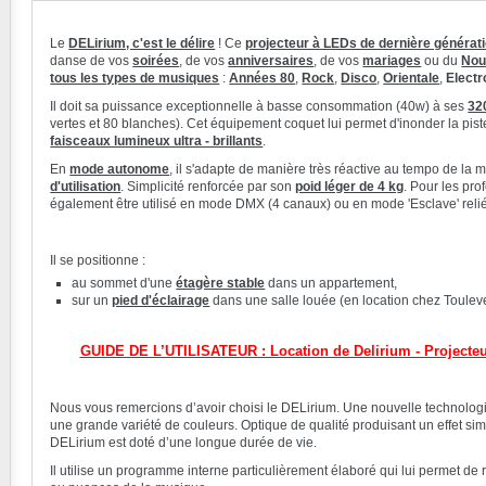
Le
DELirium, c'est le délire
!
Ce
projecteur à LEDs de dernière générat
danse de vos
soirées
, de vos
anniversaires
, de vos
mariages
ou du
Nou
tous les types de musiques
:
Années 80
,
Rock
,
Disco
,
Orientale
,
Electr
Il doit sa puissance exceptionnelle à basse consommation (40w) à ses
32
vertes et 80 blanches). Cet équipement coquet lui permet d'inonder la pi
faisceaux lumineux ultra - brillants
.
En
mode autonome
, il s'adapte de manière très réactive au tempo de l
d'utilisation
. Simplicité renforcée par son
poid léger de 4 kg
. Pour les prof
également être utilisé en mode DMX (4 canaux) ou en mode 'Esclave' relié 
Il se positionne :
au sommet d'une
étagère stable
dans un appartement,
sur un
pied d'éclairage
dans une salle louée (en location chez Touleve
GUIDE DE L’UTILISATEUR : Location de Delirium - Projecte
Nous vous remercions d’avoir choisi le DELirium. Une nouvelle technolog
une grande variété de couleurs. Optique de qualité produisant un effet simi
DELirium est doté d’une longue durée de vie.
Il utilise un programme interne particulièrement élaboré qui lui permet d