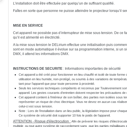
L’installation doit être effectuée par quelqu’un de suffisant qualifié.
Faîtes en sorte que personne ne puisse atteindre le projecteur lorsqu’il ser
MISE EN SERVICE
Cet appareil ne possède pas d’interrupteur de mise sous tension. De ce fait
qu’il est alimenté en électricité.
A la mise sous tension le DELirium effectue une initialisation puis commen
sont en mode automatique il évolue sur sa programmation interne, si un si
DMX, il attend les informations DMX.
INSTRUCTIONS DE SECURITE
: Informations importantes de sécurité
Cet appareil a été créé pour fonctionner en lieu chauffé et isolé de toute forme 
utilisation en lieu humide, non-protégé, ou soumis à des variations de tempéra
tant pour l'appareil que pour toute personne à proximité.
Seuls les services techniques compétents et reconnus par Toulevenement sont 
appareil. Les gestes courants d'entretien doivent respecter les précautions de
Cet appareil contient à l’intérieur de son boîtier, des parties non isolées sous
représenter un risque de choc électrique. Vous ne devez en aucun cas réaliser
celui-ci est sous tension.
Note : Lors de l’installation dans un lieu public, la législation impose pour cha
Ce système de sécurité doit supporter 10 fois le poids de l’appareil.
ATTENTION - Risque d'électrocution :
Afin de prévenir les risques d’électrocuti
multiple ou tout autre système de raccordement sans que les parties métalliques 