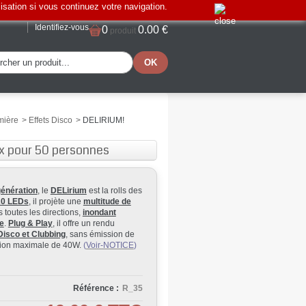
lisation si vous continuez votre navigation.
Identifiez-vous
0
0.00 €
produit
mière
>
Effets Disco
>
DELIRIUM!
ux pour 50 personnes
génération
, le
DELirium
est la rolls des
20 LEDs
, il projète une
multitude de
 toutes les directions,
inondant
re
.
Plug & Play
, il offre un rendu
Disco et Clubbing
, sans émission de
tion maximale de 40W.
(
Voir-NOTICE
)
Référence :
R_35