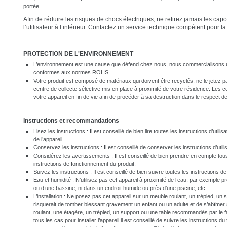
portée.
Afin de réduire les risques de chocs électriques, ne retirez jamais les capo
l’utilisateur à l’intérieur. Contactez un service technique compétent pour 
PROTECTION DE L'ENVIRONNEMENT
L’environnement est une cause que défend chez nous, nous commercialisons 
conformes aux normes ROHS.
Votre produit est composé de matériaux qui doivent être recyclés, ne le jetez 
centre de collecte sélective mis en place à proximité de votre résidence. Les
votre appareil en fin de vie afin de procéder à sa destruction dans le respect d
Instructions et recommandations
Lisez les instructions : Il est conseillé de bien lire toutes les instructions d’utilis
de l’appareil.
Conservez les instructions : Il est conseillé de conserver les instructions d’util
Considérez les avertissements : Il est conseillé de bien prendre en compte tou
instructions de fonctionnement du produit.
Suivez les instructions : Il est conseillé de bien suivre toutes les instructions de
Eau et humidité : N’utilisez pas cet appareil à proximité de l’eau, par exemple p
ou d’une bassine; ni dans un endroit humide ou près d’une piscine, etc...
L’installation : Ne posez pas cet appareil sur un meuble roulant, un trépied, un s
risquerait de tomber blessant gravement un enfant ou un adulte et de s’abîmer
roulant, une étagère, un trépied, un support ou une table recommandés par le f
tous les cas pour installer l’appareil il est conseillé de suivre les instructions du