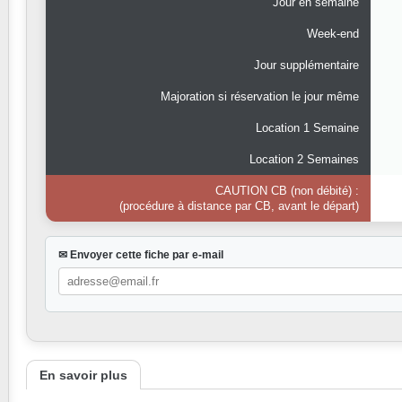
Jour en semaine
Week-end
Jour supplémentaire
Majoration si réservation le jour même
Location 1 Semaine
Location 2 Semaines
CAUTION CB (non débité) :
(procédure à distance par CB, avant le départ)
✉ Envoyer cette fiche par e-mail
En savoir plus