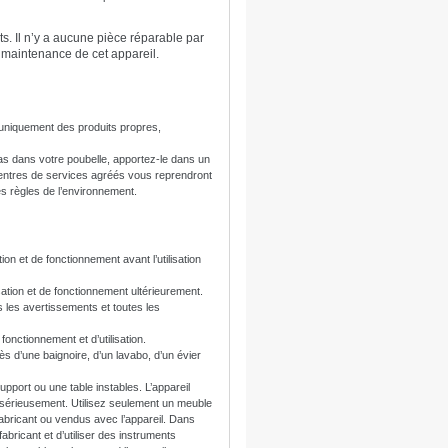
ts. Il n’y a aucune pièce réparable par
la maintenance de cet appareil.
uniquement des produits propres,
pas dans votre poubelle, apportez-le dans un
 centres de services agréés vous reprendront
es règles de l’environnement.
ation et de fonctionnement avant l’utilisation
isation et de fonctionnement ultérieurement.
s les avertissements et toutes les
 fonctionnement et d’utilisation.
rès d’une baignoire, d’un lavabo, d’un évier
upport ou une table instables. L’appareil
 sérieusement. Utilisez seulement un meuble
abricant ou vendus avec l’appareil. Dans
 fabricant et d’utiliser des instruments