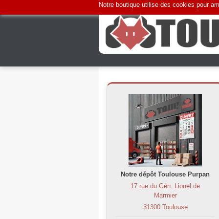
Notre boutique utilise des cookies pour amé
Notre dépôt Toulouse Purpan
17 rue du Gén. Lionel de
Marmier
31300 Toulouse