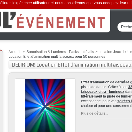
liorer l'expérience utilisateur et nous considérons que vous acceptez leur uti
Accueil
>
Sonorisation & Lumières - Packs et détails
>
Location Jeux de Lu
Location Effet d’animation multifaisceaux pour 50 personnes
DELIRIUM! Location Effet d’animation multifaiscea
Effet d’animation de dernière 
pistes de danse. Grâce à ses
3
faisceaux ultra - lumineux
dans
littéralement la piste de lumiè
exceptionnel pour vos
soirées 
chaleur et pour une consomma
Plus de détails...