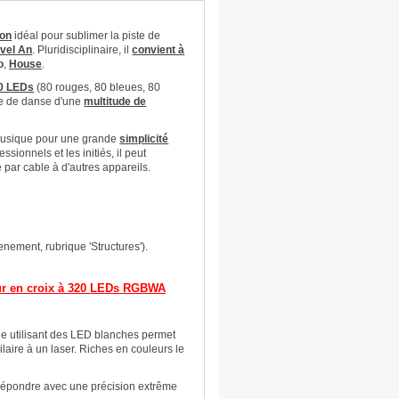
ion
idéal pour sublimer la piste de
vel An
. Pluridisciplinaire, il
convient à
o
,
House
.
0 LEDs
(80 rouges, 80 bleues, 80
ste de danse d'une
multitude de
a musique pour une grande
simplicité
essionnels et les initiés, il peut
par cable à d'autres appareils.
nement, rubrique 'Structures').
ur en croix à 320 LEDs RGBWA
ie utilisant des LED blanches permet
laire à un laser. Riches en couleurs le
e répondre avec une précision extrême