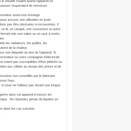
 le meuble roulant quand l’appareil se
gueuses risqueraient de renverser
evendeur avant tout montage.
 pour assurer une utilisation en toute
donc pas être obstruées ni recouvertes. Il
r un lit, un canapé, une couverture ou autre
n fermée tels une valise ou un rack à moins
ies.
tels les radiateurs, les poêles, les
uisent de la chaleur.
sur une étiquette au dos de l’appareil. Si
 revendeur ou votre compagnie d’électricité.
 ne soient pas susceptibles d’être piétinés ou
ention aux câbles au niveau des prises et de
essoires non conseillés par le fabricant.
 sous l'eau.
 si vous ne l'utilisez pas durant une longue
 genre dans cet appareil à travers les
trique. Ne répandez jamais de liquides en
s dans les cas suivants :
.
.