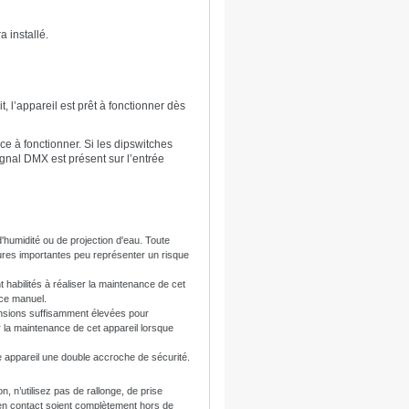
a installé.
, l’appareil est prêt à fonctionner dès
ce à fonctionner. Si les dipswitches
gnal DMX est présent sur l’entrée
d'humidité ou de projection d'eau. Toute
tures importantes peu représenter un risque
habilités à réaliser la maintenance de cet
 ce manuel.
 tensions suffisamment élevées pour
 la maintenance de cet appareil lorsque
que appareil une double accroche de sécurité.
on, n’utilisez pas de rallonge, de prise
en contact soient complètement hors de