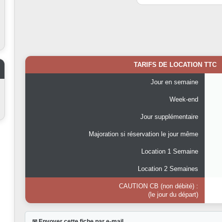
TARIFS DE LOCATION TTC
Jour en semaine
Week-end
Jour supplémentaire
Majoration si réservation le jour même
Location 1 Semaine
Location 2 Semaines
CAUTION CB (non débité) :
(le jour du départ)
✉ Envoyer cette fiche par e-mail