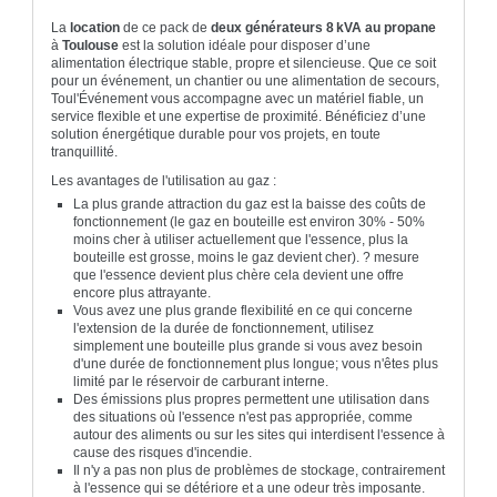
La
location
de ce pack de
deux générateurs 8 kVA au propane
à
Toulouse
est la solution idéale pour disposer d’une
alimentation électrique stable, propre et silencieuse. Que ce soit
pour un événement, un chantier ou une alimentation de secours,
Toul'Événement vous accompagne avec un matériel fiable, un
service flexible et une expertise de proximité. Bénéficiez d’une
solution énergétique durable pour vos projets, en toute
tranquillité.
Les avantages de l'utilisation au gaz :
La plus grande attraction du gaz est la baisse des coûts de
fonctionnement (le gaz en bouteille est environ 30% - 50%
moins cher à utiliser actuellement que l'essence, plus la
bouteille est grosse, moins le gaz devient cher). ? mesure
que l'essence devient plus chère cela devient une offre
encore plus attrayante.
Vous avez une plus grande flexibilité en ce qui concerne
l'extension de la durée de fonctionnement, utilisez
simplement une bouteille plus grande si vous avez besoin
d'une durée de fonctionnement plus longue; vous n'êtes plus
limité par le réservoir de carburant interne.
Des émissions plus propres permettent une utilisation dans
des situations où l'essence n'est pas appropriée, comme
autour des aliments ou sur les sites qui interdisent l'essence à
cause des risques d'incendie.
Il n'y a pas non plus de problèmes de stockage, contrairement
à l'essence qui se détériore et a une odeur très imposante.