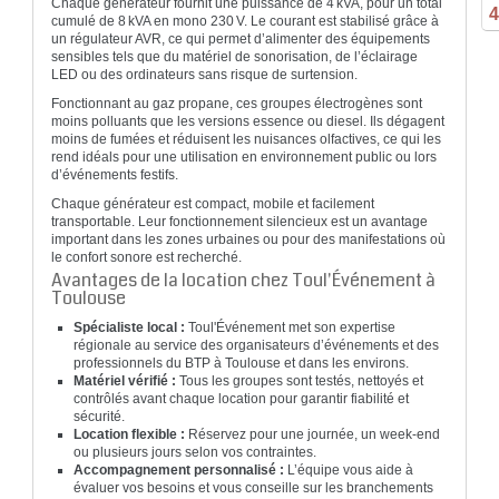
Chaque générateur fournit une puissance de 4 kVA, pour un total
4
cumulé de 8 kVA en mono 230 V. Le courant est stabilisé grâce à
un régulateur AVR, ce qui permet d’alimenter des équipements
sensibles tels que du matériel de sonorisation, de l’éclairage
LED ou des ordinateurs sans risque de surtension.
Fonctionnant au gaz propane, ces groupes électrogènes sont
moins polluants que les versions essence ou diesel. Ils dégagent
moins de fumées et réduisent les nuisances olfactives, ce qui les
rend idéals pour une utilisation en environnement public ou lors
d’événements festifs.
Chaque générateur est compact, mobile et facilement
transportable. Leur fonctionnement silencieux est un avantage
important dans les zones urbaines ou pour des manifestations où
le confort sonore est recherché.
Avantages de la location chez Toul'Événement à
Toulouse
Spécialiste local :
Toul'Événement met son expertise
régionale au service des organisateurs d’événements et des
professionnels du BTP à Toulouse et dans les environs.
Matériel vérifié :
Tous les groupes sont testés, nettoyés et
contrôlés avant chaque location pour garantir fiabilité et
sécurité.
Location flexible :
Réservez pour une journée, un week-end
ou plusieurs jours selon vos contraintes.
Accompagnement personnalisé :
L’équipe vous aide à
évaluer vos besoins et vous conseille sur les branchements