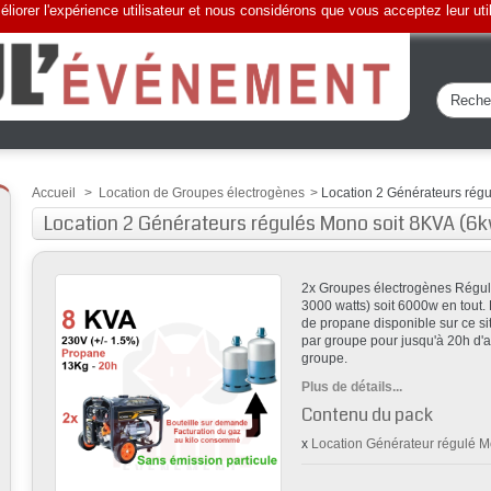
liorer l'expérience utilisateur et nous considérons que vous acceptez leur uti
Accueil
>
Location de Groupes électrogènes
>
Location 2 Générateurs rég
Location 2 Générateurs régulés Mono soit 8KVA (6
2x Groupes électrogènes Régu
3000 watts) soit 6000w en tout.
de propane disponible sur ce sit
par groupe pour jusqu'à 20h d'a
groupe.
Plus de détails...
Contenu du pack
x
Location Générateur régulé 