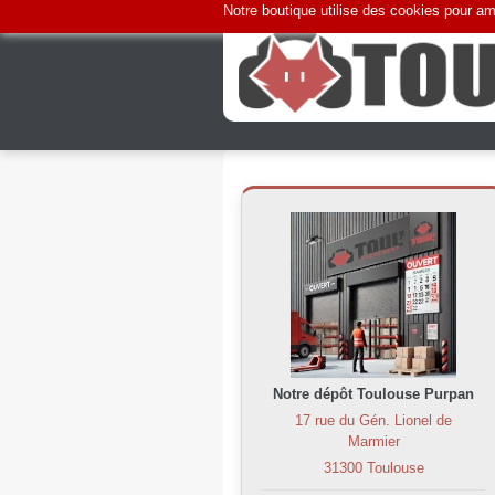
Notre boutique utilise des cookies pour amé
Notre dépôt Toulouse Purpan
17 rue du Gén. Lionel de
Marmier
31300 Toulouse