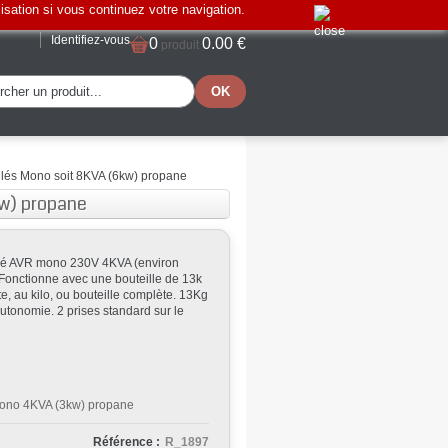
lisation si vous continuez votre navigation.
Identifiez-vous
0
0.00 €
produit
ulés Mono soit 8KVA (6kw) propane
kw) propane
lé AVR mono 230V 4KVA (environ
 Fonctionne avec une bouteille de 13k
e, au kilo, ou bouteille complète. 13Kg
utonomie. 2 prises standard sur le
Mono 4KVA (3kw) propane
Référence :
R_1897