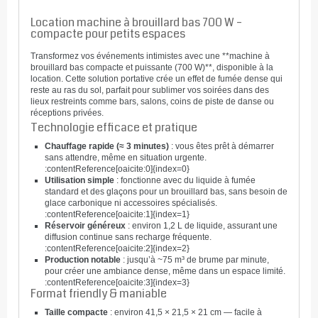
Location machine à brouillard bas 700 W –
compacte pour petits espaces
Transformez vos événements intimistes avec une **machine à
brouillard bas compacte et puissante (700 W)**, disponible à la
location. Cette solution portative crée un effet de fumée dense qui
reste au ras du sol, parfait pour sublimer vos soirées dans des
lieux restreints comme bars, salons, coins de piste de danse ou
réceptions privées.
Technologie efficace et pratique
Chauffage rapide (≈ 3 minutes)
: vous êtes prêt à démarrer
sans attendre, même en situation urgente.
:contentReference[oaicite:0]{index=0}
Utilisation simple
: fonctionne avec du liquide à fumée
standard et des glaçons pour un brouillard bas, sans besoin de
glace carbonique ni accessoires spécialisés.
:contentReference[oaicite:1]{index=1}
Réservoir généreux
: environ 1,2 L de liquide, assurant une
diffusion continue sans recharge fréquente.
:contentReference[oaicite:2]{index=2}
Production notable
: jusqu’à ~75 m³ de brume par minute,
pour créer une ambiance dense, même dans un espace limité.
:contentReference[oaicite:3]{index=3}
Format friendly & maniable
Taille compacte
: environ 41,5 × 21,5 × 21 cm — facile à