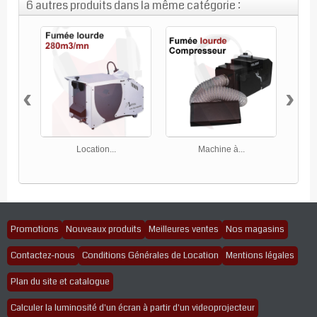
6 autres produits dans la même catégorie :
‹
›
Location...
Machine à...
Promotions
Nouveaux produits
Meilleures ventes
Nos magasins
Contactez-nous
Conditions Générales de Location
Mentions légales
Plan du site et catalogue
Calculer la luminosité d'un écran à partir d'un videoprojecteur