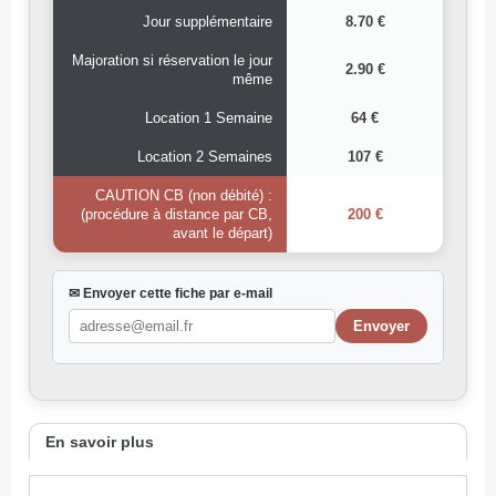
Jour supplémentaire
8.70 €
Majoration si réservation le jour
2.90 €
même
Location 1 Semaine
64 €
Location 2 Semaines
107 €
CAUTION CB (non débité) :
(procédure à distance par CB,
200 €
avant le départ)
✉ Envoyer cette fiche par e-mail
En savoir plus