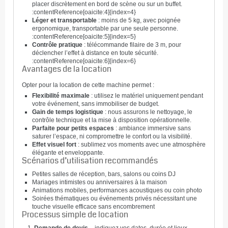
placer discrètement en bord de scène ou sur un buffet.
:contentReference[oaicite:4]{index=4}
Léger et transportable
: moins de 5 kg, avec poignée
ergonomique, transportable par une seule personne.
:contentReference[oaicite:5]{index=5}
Contrôle pratique
: télécommande filaire de 3 m, pour
déclencher l’effet à distance en toute sécurité.
:contentReference[oaicite:6]{index=6}
Avantages de la location
Opter pour la location de cette machine permet :
Flexibilité maximale
: utilisez le matériel uniquement pendant
votre événement, sans immobiliser de budget.
Gain de temps logistique
: nous assurons le nettoyage, le
contrôle technique et la mise à disposition opérationnelle.
Parfaite pour petits espaces
: ambiance immersive sans
saturer l’espace, ni compromettre le confort ou la visibilité.
Effet visuel fort
: sublimez vos moments avec une atmosphère
élégante et enveloppante.
Scénarios d’utilisation recommandés
Petites salles de réception, bars, salons ou coins DJ
Mariages intimistes ou anniversaires à la maison
Animations mobiles, performances acoustiques ou coin photo
Soirées thématiques ou événements privés nécessitant une
touche visuelle efficace sans encombrement
Processus simple de location