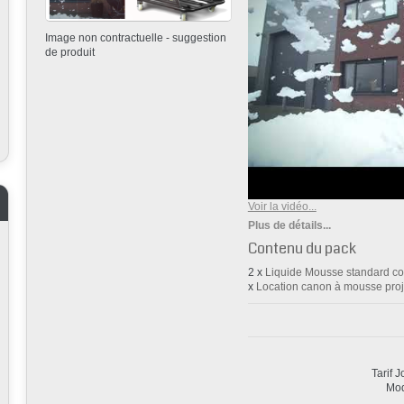
Image non contractuelle - suggestion
de produit
Voir la vidéo...
Plus de détails...
Contenu du pack
2 x
Liquide Mousse standard co
x
Location canon à mousse proj
Tarif 
Mod