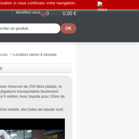
lisation si vous continuez votre navigation.
Identifiez-vous
0
0.00 €
produit
ousse
>
Location canon à mousse
e
c réservoir de 250 litres pliable, le
bligatoire) transportable facilement.
 à 6 mètres. Avec liquide pour 10mn de
iel mobile, des fuites de liquide sont