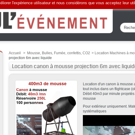
liorer l'expérience utilisateur et nous considérons que vous acceptez leur uti
Accueil
>
Mousse, Bulles, Fumée, confettis, CO2
>
Location Machines à m
projection 6m avec liquide
Location canon à mousse projection 6m avec liquid
Location d'un canon à mousse ave
tout inclus dans un flightcase (o
Débit 40m3 par minute projetés
mousse
Pour extérieur uniquement. Matér
systématiques