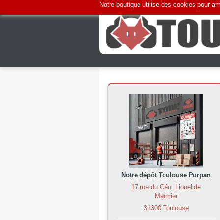
Notre boutique utilise des cookies pour amé
Notre dépôt Toulouse Purpan
17 rue du Gén. Lionel de
Marmier
31300 Toulouse