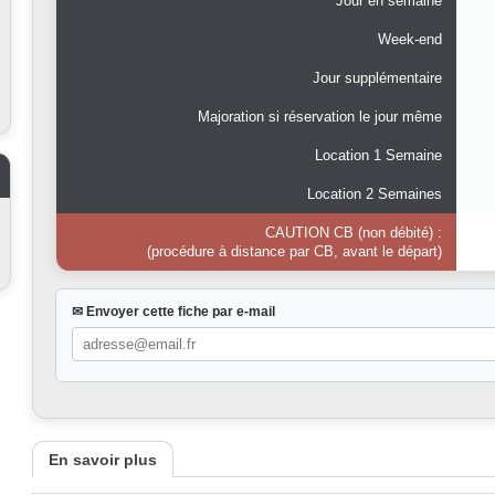
Jour en semaine
Week-end
Jour supplémentaire
Majoration si réservation le jour même
Location 1 Semaine
Location 2 Semaines
CAUTION CB (non débité) :
(procédure à distance par CB, avant le départ)
✉ Envoyer cette fiche par e-mail
En savoir plus