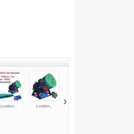
›
Location...
Location...
Location...
Location...