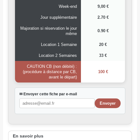
Week-end
9,00 €
Jour supplémentaire
2.70 €
Majoration si réservation le jour
0.90 €
même
Location 1 Semaine
20 €
Location 2 Semaines
33 €
CAUTION CB (non débité) :
(procédure à distance par CB,
100 €
avant le départ)
✉ Envoyer cette fiche par e-mail
En savoir plus