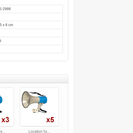
6-2986
5 x 8 cm
l
B
x...
Location 5x...