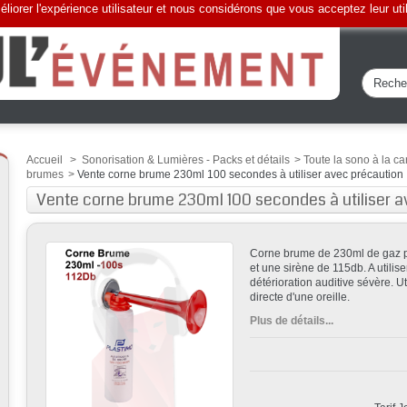
liorer l'expérience utilisateur et nous considérons que vous acceptez leur uti
Accueil
>
Sonorisation & Lumières - Packs et détails
>
Toute la sono à la ca
brumes
>
Vente corne brume 230ml 100 secondes à utiliser avec précaution
Vente corne brume 230ml 100 secondes à utiliser a
Corne brume de 230ml de gaz p
et une sirène de 115db. A utili
détérioration auditive sévère. Ut
directe d'une oreille.
Plus de détails...