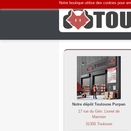
Notre boutique utilise des cookies pour amé
Notre dépôt Toulouse Purpan
17 rue du Gén. Lionel de
Marmier
31300 Toulouse