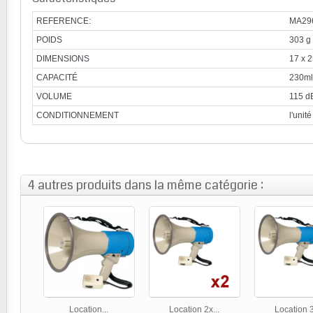
REFERENCE:
MA29
POIDS
303 g
DIMENSIONS
17 x 2
CAPACITÉ
230m
VOLUME
115 d
CONDITIONNEMENT
l'unité
4 autres produits dans la même catégorie :
Location...
Location 2x...
Location 3