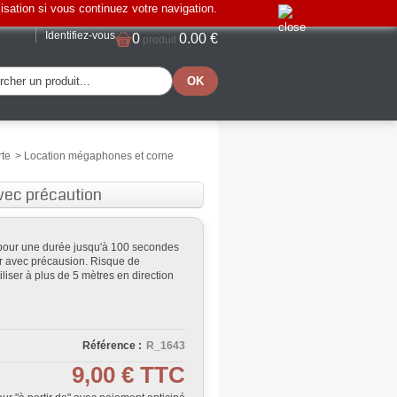
lisation si vous continuez votre navigation.
Identifiez-vous
0
0.00 €
produit
rte
>
Location mégaphones et corne
vec précaution
our une durée jusqu'à 100 secondes
ser avec précausion. Risque de
iliser à plus de 5 mètres en direction
Référence :
R_1643
9,00 €
TTC