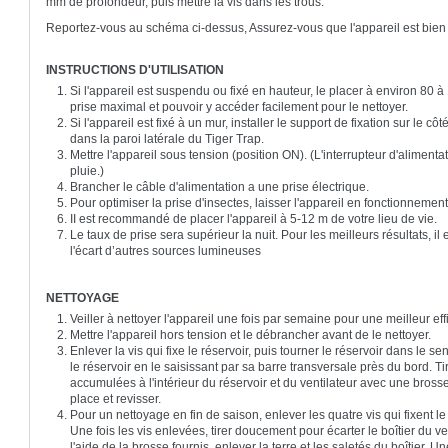
mm de profondeur, puis mettre la vis dans les trous.
Reportez-vous au schéma ci-dessus, Assurez-vous que l'appareil est bien 
INSTRUCTIONS D'UTILISATION
Si l'appareil est suspendu ou fixé en hauteur, le placer à environ 80 
prise maximal et pouvoir y accéder facilement pour le nettoyer.
Si l'appareil est fixé à un mur, installer le support de fixation sur le cô
dans la paroi latérale du Tiger Trap.
Mettre l'appareil sous tension (position ON). (L'interrupteur d'alimentat
pluie.)
Brancher le câble d'alimentation a une prise électrique.
Pour optimiser la prise d'insectes, laisser l'appareil en fonctionneme
II est recommandé de placer l'appareil à 5-12 m de votre lieu de vie.
Le taux de prise sera supérieur la nuit. Pour les meilleurs résultats, i
l'écart d’autres sources lumineuses
NETTOYAGE
Veiller à nettoyer l'appareil une fois par semaine pour une meilleur eff
Mettre l'appareil hors tension et le débrancher avant de le nettoyer.
Enlever la vis qui fixe le réservoir, puis tourner le réservoir dans le s
le réservoir en le saisissant par sa barre transversale près du bord. T
accumulées à l'intérieur du réservoir et du ventilateur avec une brosse
place et revisser.
Pour un nettoyage en fin de saison, enlever les quatre vis qui fixent le 
Une fois les vis enlevées, tirer doucement pour écarter le boîtier du ven
l'aide de la brosse fournis, enlever la terre et les saletés du boîtier. U