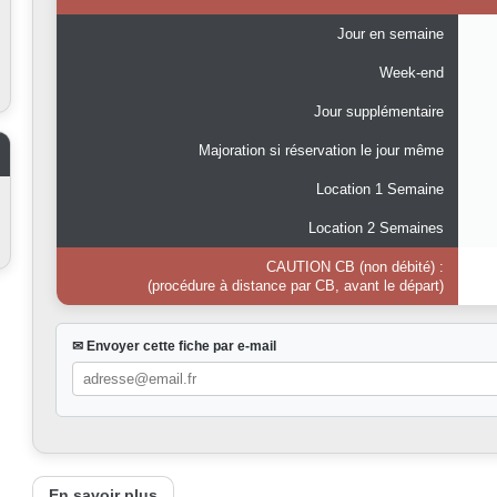
Jour en semaine
Week-end
Jour supplémentaire
Majoration si réservation le jour même
Location 1 Semaine
Location 2 Semaines
CAUTION CB (non débité) :
(procédure à distance par CB, avant le départ)
✉ Envoyer cette fiche par e-mail
En savoir plus