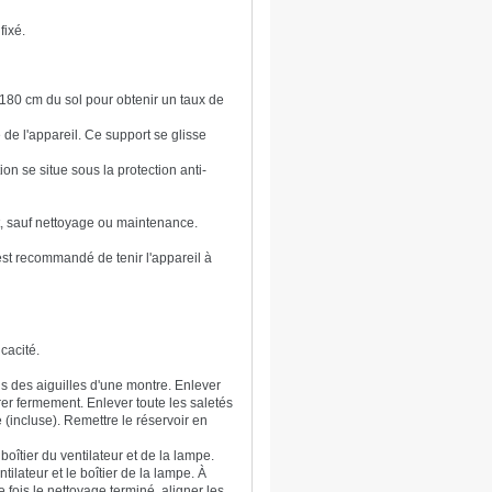
fixé.
à 180 cm du sol pour obtenir un taux de
té de l'appareil. Ce support se glisse
ion se situe sous la protection anti-
nt, sauf nettoyage ou maintenance.
l est recommandé de tenir l'appareil à
icacité.
ens des aiguilles d'une montre. Enlever
irer fermement. Enlever toute les saletés
 (incluse). Remettre le réservoir en
boîtier du ventilateur et de la lampe.
tilateur et le boîtier de la lampe. À
ne fois le nettoyage terminé, aligner les