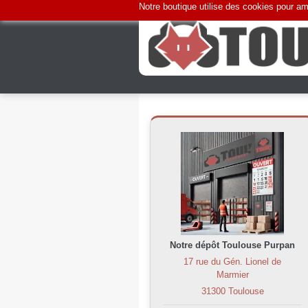
Notre boutique utilise des cookies pour amé
Notre dépôt Toulouse Purpan
17 rue du Gén. Lionel de
Marmier
31300 Toulouse