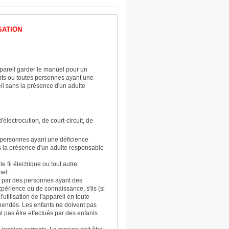
SATION
l'appareil garder le manuel pour un
ants ou toutes personnes ayant une
eil sans la présence d'un adulte
d'électrocution, de court-circuit, de
s personnes ayant une déficience
ns la présence d'un adulte responsable
e fil électrique ou tout autre
nel.
et par des personnes ayant des
périence ou de connaissance, s'ils (si
'utilisation de l'appareil en toute
éhendés. Les enfants ne doivent pas
nt pas être effectués par des enfants