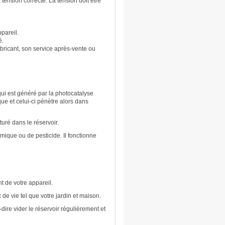
tension correcte. La tension doit être
ppareil.
é.
abricant, son service après-vente ou
 qui est généré par la photocatalyse
ue et celui-ci pénètre alors dans
turé dans le réservoir.
mique ou de pesticide. Il fonctionne
t de votre appareil.
x de vie tel que votre jardin et maison.
dire vider le réservoir régulièrement et