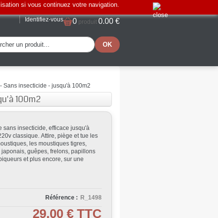
lisation si vous continuez votre navigation.
Identifiez-vous
0
0.00 €
produit
- Sans insecticide - jusqu'à 100m2
squ'à 100m2
sans insecticide, efficace jusqu'à
0v classique. Attire, piège et tue les
oustiques, les moustiques tigres,
aponais, guêpes, frelons, papillons
iqueurs et plus encore, sur une
Référence :
R_1498
29,00 €
TTC