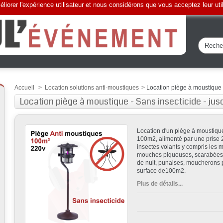
liorer l'expérience utilisateur et nous considérons que vous acceptez leur uti
Accueil
>
Location solutions anti-moustiques
>
Location piège à moustique 
Location piège à moustique - Sans insecticide - ju
Location d'un piège à moustique 
100m2, alimenté par une prise 22
insectes volants y compris les m
mouches piqueuses, scarabées j
de nuit, punaises, moucherons p
surface de100m2.
Plus de détails...