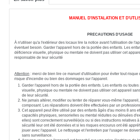
MANUEL D'INSTALATION ET D'UTLI
PRECAUTIONS D’USAGE
À n'utiliser qu'a l'extérieur des locaux lire la notice avant l'utilisation de 
éventuel besoin. Garder l'appareil hors de la portée des enfants. Les enf
déficience visuelle, physique ou mentale ne doivent pas utiliser cet appar
responsable de leur sécurité
Attention
: merci de bien lire ce manuel d'utilisation pour éviter tout risque 
risque d'incendie ou bien des dommages sur l'appareil.
Garder l'appareil hors de la portée des enfants. Les enfants ou toute
visuelle, physique ou mentale ne doivent pas utiliser cet appareil sa
de leur sécurité.
Ne jamais altérer, modifier ou tenter de réparer vous-même l'appareil, l
composant. Les réparations doivent être effectuées par un profession
Cet appareil peut être utilisé par des enfants âgés d'au moins 8 ans 
capacités physiques, sensorielles ou mental réduites ou dénuées d'ex
elles) sont correctement surveillé(e)s ou si des instructions relatives à l
sécurité leur ont été données et si les risques encourus ont été appr
jouer avec l'appareil. Le nettoyage et l'entretien par l'usager ne doive
sans surveillance.