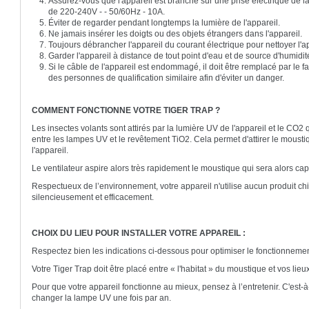
Assurez-vous que l'appareil est branché sur une prise électrique de la 
de 220-240V - - 50/60Hz - 10A.
Éviter de regarder pendant longtemps la lumière de l'appareil.
Ne jamais insérer les doigts ou des objets étrangers dans l'appareil.
Toujours débrancher l'appareil du courant électrique pour nettoyer l'a
Garder l'appareil à distance de tout point d'eau et de source d'humidit
Si le câble de l'appareil est endommagé, il doit être remplacé par le f
des personnes de qualification similaire afin d'éviter un danger.
COMMENT FONCTIONNE VOTRE TIGER TRAP ?
Les insectes volants sont attirés par la lumière UV de l'appareil et le CO2
entre les lampes UV et le revêtement TiO2. Cela permet d'attirer le moustiq
l'appareil.
Le ventilateur aspire alors très rapidement le moustique qui sera alors cap
Respectueux de l’environnement, votre appareil n'utilise aucun produit chi
silencieusement et efficacement.
CHOIX DU LIEU POUR INSTALLER VOTRE APPAREIL :
Respectez bien les indications ci-dessous pour optimiser le fonctionnemen
Votre Tiger Trap doit être placé entre « l'habitat » du moustique et vos lieu
Pour que votre appareil fonctionne au mieux, pensez à l’entretenir. C'est-à-
changer la lampe UV une fois par an.