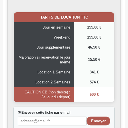
TARIFS DE LOCATION TTC
Jour en semaine
155,00 €
Week-end
155,00 €
Jour supplémentaire
46.50 €
Majoration si réservation le jour
15.50 €
même
Location 1 Semaine
341 €
Location 2 Semaines
574 €
CAUTION CB (non débité) :
600 €
(le jour du départ)
✉ Envoyer cette fiche par e-mail