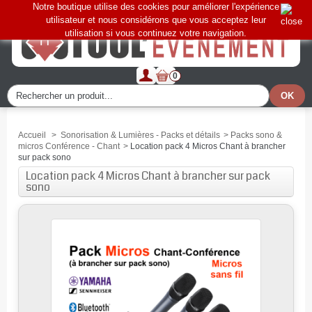
Notre boutique utilise des cookies pour améliorer l'expérience
utilisateur et nous considérons que vous acceptez leur
utilisation si vous continuez votre navigation.
0
Accueil
>
Sonorisation & Lumières - Packs et détails
>
Packs sono &
micros Conférence - Chant
>
Location pack 4 Micros Chant à brancher
sur pack sono
Location pack 4 Micros Chant à brancher sur pack
sono