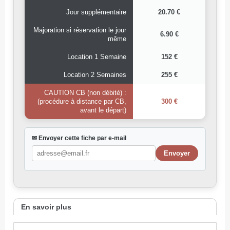
Jour supplémentaire
20.70 €
Majoration si réservation le jour
6.90 €
même
Location 1 Semaine
152 €
Location 2 Semaines
255 €
CAUTION CB (non débité) :
(procédure à distance par CB,
300 €
avant le départ)
✉ Envoyer cette fiche par e-mail
En savoir plus