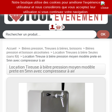
Notre boutique utilise des cookies pour améliorer l'expérience
utilisateur et nous considérons que vous acceptez leur
utilisation si vous continuez votre navigation.
0
Accueil
>
Bières pression, Tireuses à bières, boissons
>
Bières
pression et boisson alcoolisées
>
Location Tireuses à bière Seules
(sans fût)
>
Location Tireuse à bière pression moyen modèle prete en
5mn avec compresseur à air
Location Tireuse à bière pression moyen modèle
prete en 5mn avec compresseur à air