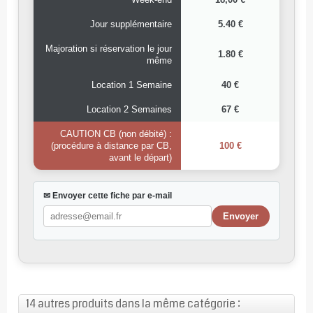
Jour supplémentaire
5.40 €
Majoration si réservation le jour
1.80 €
même
Location 1 Semaine
40 €
Location 2 Semaines
67 €
CAUTION CB (non débité) :
(procédure à distance par CB,
100 €
avant le départ)
✉ Envoyer cette fiche par e-mail
14 autres produits dans la même catégorie :