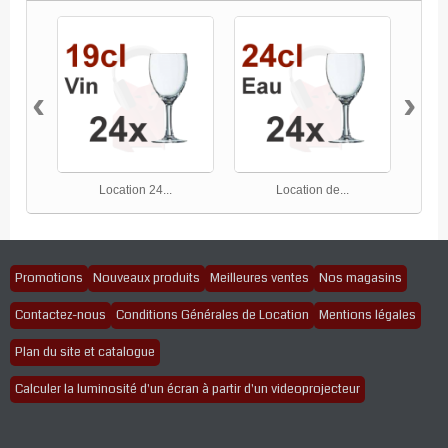
‹
›
Location 24...
Location de...
Promotions
Nouveaux produits
Meilleures ventes
Nos magasins
Contactez-nous
Conditions Générales de Location
Mentions légales
Plan du site et catalogue
Calculer la luminosité d'un écran à partir d'un videoprojecteur