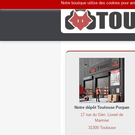
Notre boutique utilise des cookies pour amé
Notre dépôt Toulouse Purpan
17 rue du Gén. Lionel de
Marmier
31300 Toulouse