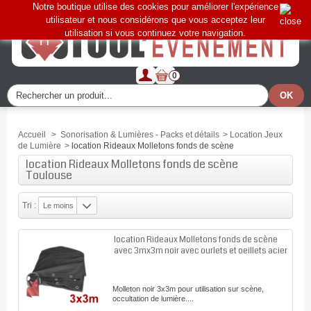
Notre boutique utilise des cookies pour améliorer l'expérience
utilisateur et nous considérons que vous acceptez leur
utilisation si vous continuez votre navigation.
0
Accueil
>
Sonorisation & Lumières - Packs et détails
>
Location Jeux
de Lumière
>
location Rideaux Molletons fonds de scène
location Rideaux Molletons fonds de scène
Toulouse
Tri :
Le moins
cher
location Rideaux Molletons fonds de scène
avec 3mx3m noir avec ourlets et oeillets acier
Molleton noir 3x3m pour utilisation sur scène,
occultation de lumière....