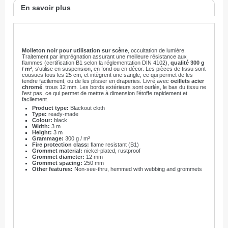
En savoir plus
Molleton noir pour utilisation sur scène
, occultation de lumière.
Traitement par imprégnation assurant une meilleure résistance aux
flammes (certification B1 selon la réglementation DIN 4102),
qualité 300 g
/ m²
, s'utilise en suspension, en fond ou en décor. Les pièces de tissu sont
cousues tous les 25 cm, et intègrent une sangle, ce qui permet de les
tendre facilement, ou de les plisser en draperies. Livré avec
oeillets acier
chromé
, trous 12 mm. Les bords extérieurs sont ourlés, le bas du tissu ne
l'est pas, ce qui permet de mettre à dimension l'étoffe rapidement et
facilement.
Product type:
Blackout cloth
Type:
ready-made
Colour:
black
Width:
3 m
Height
:
3 m
Grammage:
300 g / m²
Fire protection class:
flame resistant (B1)
Grommet material:
nickel-plated, rustproof
Grommet diameter:
12 mm
Grommet spacing:
250 mm
Other features:
Non-see-thru, hemmed with webbing and grommets
22/01/2019 Victor a fait le stock de rideaux:
4 rideaux 6X3
4 rideaux 3X3
4 rideaux 6X4
3 rideaux 4X3