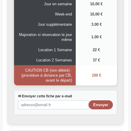
Jour en semaine
10,00 €
Week-end
10,00 €
Jour supplémentaire
3.00 €
Majoration si réservation le jour
1.00 €
même
Location 1 Semaine
22 €
Location 2 Semaines
37 €
CAUTION CB (non débité) :
(procédure à distance par CB,
100 €
avant le départ)
✉ Envoyer cette fiche par e-mail