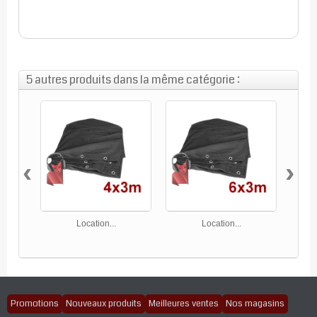
1 rideaux 9X3
4 rideaux 9X6
5 autres produits dans la même catégorie :
‹
›
Location...
Location...
Promotions
Nouveaux produits
Meilleures ventes
Nos magasins