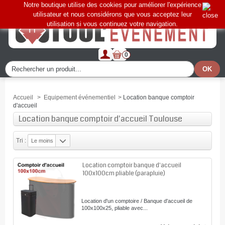
Notre boutique utilise des cookies pour améliorer l'expérience
utilisateur et nous considérons que vous acceptez leur
utilisation si vous continuez votre navigation.
0
Accueil
>
Equipement événementiel
>
Location banque comptoir
d'accueil
Location banque comptoir d'accueil Toulouse
Tri :
Le moins
cher
Location comptoir banque d'accueil
100x100cm pliable (parapluie)
Location d'un comptoire / Banque d'accueil de
100x100x25, pliable avec...