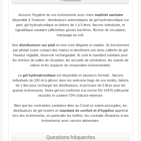
Assurez l'hygiène de vos événements avec notre
matériel sanitaire
disponible à Toulouse : distributeurs automatiques de gel hydroalcoolique sur
pied, gel hydroalcoolique en bidons de 1 à 5 litres, flacons individuels, et
signalétique sanitaire (affichettes gestes barrières, flèches de circulation,
marquage au sol).
Nos
distributeurs sur pied
en inox sont élégants et stables. Ils fonctionnent
par pédale (sans contact des mains) et distribuent une dose calibrée de gel.
Hauteur réglable, réservoir rechargeable. Ils sont le standard sanitaire pour
les entrées de salles de réception, les accueils de séminaires, les stands de
salons et les espaces de restauration événementiels.
Le
gel hydroalcoolique
est disponible en plusieurs formats : flacons
individuels de 100 ml à glisser dans les welcome bags de vos invités, bidons
de 1 litre pour recharger les distributeurs, et jerricans de 5 litres pour les
grands événements. Notre gel est conforme à la norme EN 14476 (efficacité
virucide) et contient 70% d'alcool minimum.
Bien que les contraintes sanitaires liées au Covid se soient assouplies, les
distributeurs de gel restent un
standard de confort et d'hygiène
apprécié
lors des événements, en particulier les buffets, les cocktails dînatoires et les
événements avec service alimentaire.
Questions fréquentes