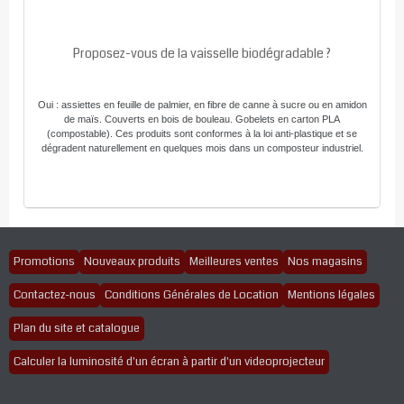
Proposez-vous de la vaisselle biodégradable ?
Oui : assiettes en feuille de palmier, en fibre de canne à sucre ou en amidon
de maïs. Couverts en bois de bouleau. Gobelets en carton PLA
(compostable). Ces produits sont conformes à la loi anti-plastique et se
dégradent naturellement en quelques mois dans un composteur industriel.
Promotions
Nouveaux produits
Meilleures ventes
Nos magasins
Contactez-nous
Conditions Générales de Location
Mentions légales
Plan du site et catalogue
Calculer la luminosité d'un écran à partir d'un videoprojecteur