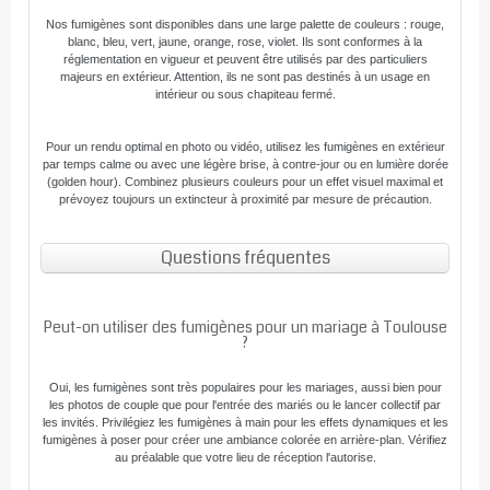
Nos fumigènes sont disponibles dans une large palette de couleurs : rouge,
blanc, bleu, vert, jaune, orange, rose, violet. Ils sont conformes à la
réglementation en vigueur et peuvent être utilisés par des particuliers
majeurs en extérieur. Attention, ils ne sont pas destinés à un usage en
intérieur ou sous chapiteau fermé.
Pour un rendu optimal en photo ou vidéo, utilisez les fumigènes en extérieur
par temps calme ou avec une légère brise, à contre-jour ou en lumière dorée
(golden hour). Combinez plusieurs couleurs pour un effet visuel maximal et
prévoyez toujours un extincteur à proximité par mesure de précaution.
Questions fréquentes
Peut-on utiliser des fumigènes pour un mariage à Toulouse
?
Oui, les fumigènes sont très populaires pour les mariages, aussi bien pour
les photos de couple que pour l'entrée des mariés ou le lancer collectif par
les invités. Privilégiez les fumigènes à main pour les effets dynamiques et les
fumigènes à poser pour créer une ambiance colorée en arrière-plan. Vérifiez
au préalable que votre lieu de réception l'autorise.