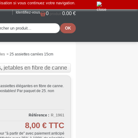
lisation si vous continuez votre navigation.
Identifiez-vous
0
0.00 €
produit
les
>
25 assiettes carrées 15cm
 jetables en fibre de canne
assiettes élégantes en fibre de canne.
postables! Par paquet de 25. non
Référence :
R_1961
8,00 €
TTC
Jour "à partir de" avec paiement anticipé