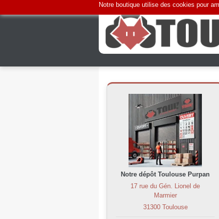
Notre boutique utilise des cookies pour amé
Notre dépôt Toulouse Purpan
17 rue du Gén. Lionel de
Marmier
31300 Toulouse