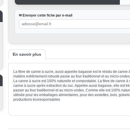
✉ Envoyer cette fiche par e-mail
En savoir plus
La
fibre de canne à sucre
, aussi appelée
bagasse
est le résidu de
canne à
matière extrêmement robuste passe au four traditionnel et au
micro-ondes
La
canne à sucre
est 100% naturelle et
compostable
.
La
fibre de canne à 
canne à sucre après extraction du suc. Appelée aussi bagasse, elle est trè
passer au four traditionnel et au micro-ondes. Comme elle est
100% natur
utilisée pour les emballages alimentaires, pour des
assiettes
,
bols
,
gobele
productions
écoresponsables