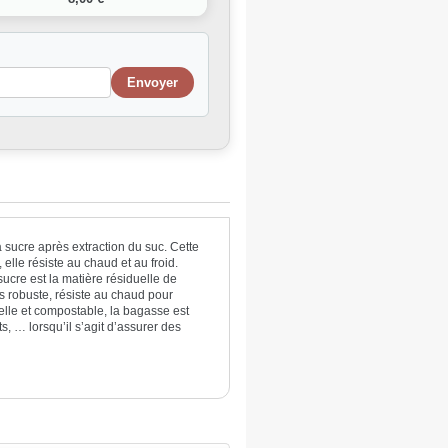
 sucre
après extraction du suc. Cette
, elle résiste au chaud et au froid.
sucre
est la matière résiduelle de
s robuste, résiste au chaud pour
elle
et
compostable
, la bagasse est
ts
, … lorsqu’il s’agit d’assurer des