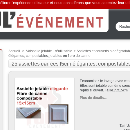
liorer l'expérience utilisateur et nous considérons que vous acceptez leur uti
Accueil
>
Vaisselle jetable - réutilisable
>
Assiettes et couverts biodégradab
élégantes, compostables, jetables en fibre de canne
25 assiettes carrées 15cm élégantes, compostables,
Economisez le lavage avec ces 
Elles sont jetable et même com
repris si ouvert. Taille15x15cm
Plus de détails...
Tarif 