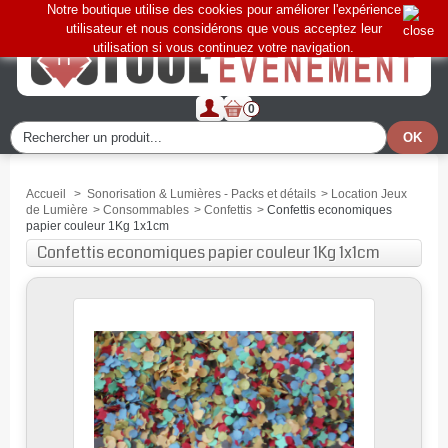
Notre boutique utilise des cookies pour améliorer l'expérience
utilisateur et nous considérons que vous acceptez leur
utilisation si vous continuez votre navigation.
0
Accueil
>
Sonorisation & Lumières - Packs et détails
>
Location Jeux
de Lumière
>
Consommables
>
Confettis
>
Confettis economiques
papier couleur 1Kg 1x1cm
Confettis economiques papier couleur 1Kg 1x1cm