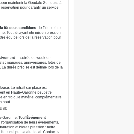
e pour maintenir la Goudale Semeuse à
réservation pour garantir un service
du fût sous conditions
: le fût doit être
ne. Tout fût ayant été mis en pression
tre équipe lors de la réservation pour
usivement
— soirée ou week-end
 : mariages, anniversaires, fêtes de
 La durée précise est définie lors de la
ulouse
. Le retrait sur place est
ement en Haute-Garonne peut être
se en froid, le matériel complémentaire
n bout.
ouse
ute-Garonne,
Toul'Événement
s l'organisation de leurs événements.
auration et bières pression : notre
'un seul prestataire local. Contactez-