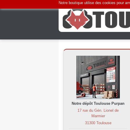
Notre boutique utilise des cookies pour amé
Notre dépôt Toulouse Purpan
17 rue du Gén. Lionel de
Marmier
31300 Toulouse