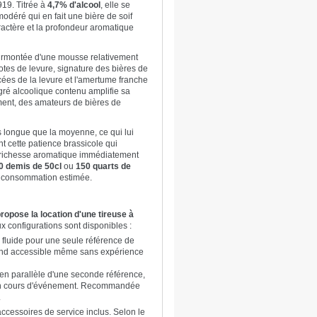
19. Titrée à
4,7% d'alcool
, elle se
déré qui en fait une bière de soif
ractère et la profondeur aromatique
surmontée d'une mousse relativement
notes de levure, signature des bières de
cées de la levure et l'amertume franche
ré alcoolique contenu amplifie sa
ement, des amateurs de bières de
us longue que la moyenne, ce qui lui
t cette patience brassicole qui
tte richesse aromatique immédiatement
0 demis de 50cl
ou
150 quarts de
a consommation estimée.
opose la location d'une tireuse à
ux configurations sont disponibles :
e fluide pour une seule référence de
 rend accessible même sans expérience
en parallèle d'une seconde référence,
t en cours d'événement. Recommandée
.
accessoires de service inclus. Selon le