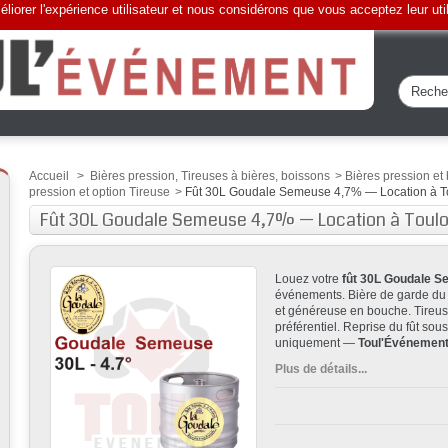
liorer l'expérience utilisateur et nous considérons que vous acceptez leur uti
Accueil
>
Bières pression, Tireuses à bières, boissons
>
Bières pression et
pression et option Tireuse
>
Fût 30L Goudale Semeuse 4,7% — Location à To
Fût 30L Goudale Semeuse 4,7% — Location à Toulou
Louez votre
fût 30L Goudale 
événements. Bière de garde du 
et généreuse en bouche. Tireuse
préférentiel. Reprise du fût sou
uniquement —
Toul'Événemen
Plus de détails...