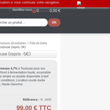
lisation si vous continuez votre navigation.
Identifiez-vous
0
0.00 €
produit
 boisson alcoolisées
>
Fûts de bière
ulouse (repris -5€)
se (repris -5€)
Semeuse 4,7%
à Toulouse pour vos
Nord à fermentation haute, accessible
 simple ou double disponible à tarif
s conditions. Location courte durée
t
, Haute-Garonne.
Référence :
R_1930
99,00 €
TTC