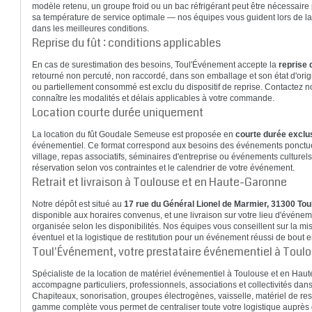
modèle retenu, un groupe froid ou un bac réfrigérant peut être nécessair
sa température de service optimale — nos équipes vous guident lors de la 
dans les meilleures conditions.
Reprise du fût : conditions applicables
En cas de surestimation des besoins, Toul'Événement accepte la
reprise 
retourné non percuté, non raccordé, dans son emballage et son état d'origi
ou partiellement consommé est exclu du dispositif de reprise. Contactez no
connaître les modalités et délais applicables à votre commande.
Location courte durée uniquement
La location du fût Goudale Semeuse est proposée en
courte durée excl
événementiel. Ce format correspond aux besoins des événements ponctuels
village, repas associatifs, séminaires d'entreprise ou événements culturels.
réservation selon vos contraintes et le calendrier de votre événement.
Retrait et livraison à Toulouse et en Haute-Garonne
Notre dépôt est situé au
17 rue du Général Lionel de Marmier, 31300 To
disponible aux horaires convenus, et une livraison sur votre lieu d'évén
organisée selon les disponibilités. Nos équipes vous conseillent sur la mi
éventuel et la logistique de restitution pour un événement réussi de bout e
Toul'Événement, votre prestataire événementiel à Toul
Spécialiste de la location de matériel événementiel à Toulouse et en Ha
accompagne particuliers, professionnels, associations et collectivités dan
Chapiteaux, sonorisation, groupes électrogènes, vaisselle, matériel de rest
gamme complète vous permet de centraliser toute votre logistique auprès d