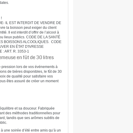
dates.
 !
- IL EST INTERDIT DE VENDRE DE
 la boisson peut exiger du client
 Il est interdit d’offrir de l’alcool à
es ou lieux publics. CODE DE LA SANTÉ
T DES BOISSONS ALCOOLIQUES. CODE
ROUVER EN ÉTAT D'IVRESSE
 ART. R. 3353-1
emeuse en fût de 30 litres
re pression lors de vos événements à
ions de bières disponibles, le fût de 30
ix de qualité pour satisfaire vos
 vous êtes assuré de créer un moment
quilibre et sa douceur. Fabriquée
ctant des méthodes traditionnelles pour
gard, tandis que ses arômes subtils de
blic.
n à une soirée d’été entre amis qu’à un