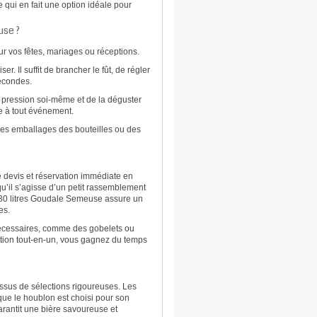
e qui en fait une option idéale pour
use ?
r vos fêtes, mariages ou réceptions.
ser. Il suffit de brancher le fût, de régler
secondes.
re pression soi-même et de la déguster
ve à tout événement.
iples emballages des bouteilles ou des
e devis et réservation immédiate en
qu’il s’agisse d’un petit rassemblement
de 30 litres Goudale Semeuse assure un
es.
nécessaires, comme des gobelets ou
ution tout-en-un, vous gagnez du temps
ssus de sélections rigoureuses. Les
que le houblon est choisi pour son
garantit une bière savoureuse et