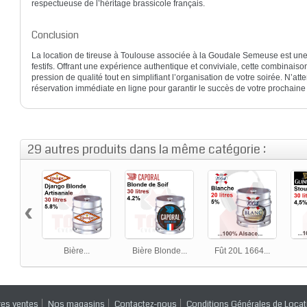
respectueuse de l’héritage brassicole français.
Conclusion
La location de tireuse à Toulouse associée à la Goudale Semeuse est un
festifs. Offrant une expérience authentique et conviviale, cette combinais
pression de qualité tout en simplifiant l’organisation de votre soirée. N’att
réservation immédiate en ligne pour garantir le succès de votre prochaine
29 autres produits dans la même catégorie :
‹
Bière...
Bière Blonde...
Fût 20L 1664...
res ventes
Nos magasins
Contactez-nous
Conditions Générales de Locat