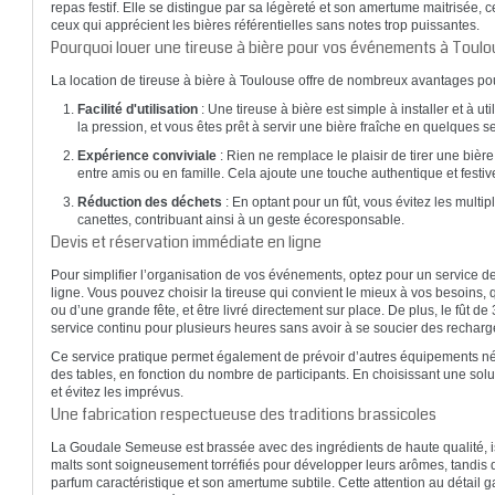
repas festif. Elle se distingue par sa légèreté et son amertume maitrisée, c
ceux qui apprécient les bières référentielles sans notes trop puissantes.
Pourquoi louer une tireuse à bière pour vos événements à Toulo
La location de tireuse à bière à Toulouse offre de nombreux avantages pou
Facilité d'utilisation
: Une tireuse à bière est simple à installer et à utili
la pression, et vous êtes prêt à servir une bière fraîche en quelques 
Expérience conviviale
: Rien ne remplace le plaisir de tirer une biè
entre amis ou en famille. Cela ajoute une touche authentique et festi
Réduction des déchets
: En optant pour un fût, vous évitez les mult
canettes, contribuant ainsi à un geste écoresponsable.
Devis et réservation immédiate en ligne
Pour simplifier l’organisation de vos événements, optez pour un service d
ligne. Vous pouvez choisir la tireuse qui convient le mieux à vos besoins, 
ou d’une grande fête, et être livré directement sur place. De plus, le fût 
service continu pour plusieurs heures sans avoir à se soucier des recharg
Ce service pratique permet également de prévoir d’autres équipements 
des tables, en fonction du nombre de participants. En choisissant une sol
et évitez les imprévus.
Une fabrication respectueuse des traditions brassicoles
La Goudale Semeuse est brassée avec des ingrédients de haute qualité, i
malts sont soigneusement torréfiés pour développer leurs arômes, tandis 
parfum caractéristique et son amertume subtile. Cette attention au détail 