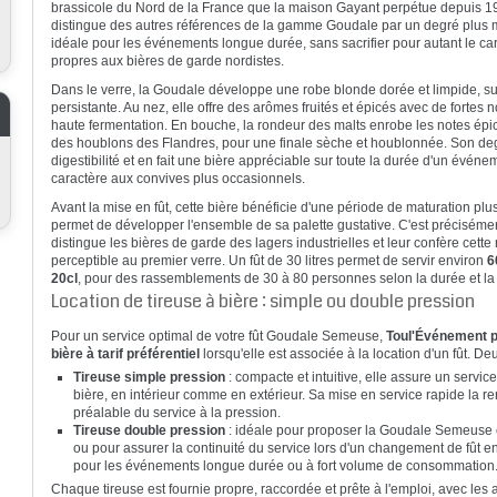
brassicole du Nord de la France que la maison Gayant perpétue depuis 19
distingue des autres références de la gamme Goudale par un degré plus mo
idéale pour les événements longue durée, sans sacrifier pour autant le ca
propres aux bières de garde nordistes.
Dans le verre, la Goudale développe une robe blonde dorée et limpide, 
persistante. Au nez, elle offre des arômes fruités et épicés avec de fortes 
haute fermentation. En bouche, la rondeur des malts enrobe les notes épi
des houblons des Flandres, pour une finale sèche et houblonnée. Son deg
digestibilité et en fait une bière appréciable sur toute la durée d'un évén
caractère aux convives plus occasionnels.
Avant la mise en fût, cette bière bénéficie d'une période de maturation pl
permet de développer l'ensemble de sa palette gustative. C'est précisémen
distingue les bières de garde des lagers industrielles et leur confère ce
perceptible au premier verre. Un fût de 30 litres permet de servir environ
6
20cl
, pour des rassemblements de 30 à 80 personnes selon la durée et l
Location de tireuse à bière : simple ou double pression
Pour un service optimal de votre fût Goudale Semeuse,
Toul'Événement pr
bière à tarif préférentiel
lorsqu'elle est associée à la location d'un fût. De
Tireuse simple pression
: compacte et intuitive, elle assure un servic
bière, en intérieur comme en extérieur. Sa mise en service rapide la
préalable du service à la pression.
Tireuse double pression
: idéale pour proposer la Goudale Semeuse 
ou pour assurer la continuité du service lors d'un changement de fû
pour les événements longue durée ou à fort volume de consommation
Chaque tireuse est fournie propre, raccordée et prête à l'emploi, avec les 