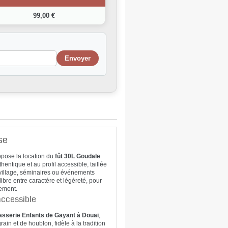
99,00 €
se
pose la location du
fût 30L Goudale
entique et au profil accessible, taillée
 village, séminaires ou événements
bre entre caractère et légèreté, pour
nement.
accessible
asserie Enfants de Gayant à Douai
,
in et de houblon, fidèle à la tradition