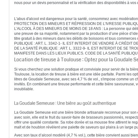
nous pour un devis personnalisé et la vérification des disponibilités à vos 
L'abus d'alcool est dangereux pour la santé, consommez avec modération
PROTECTION DES MINEURS ET RÉPRESSION DE L’IVRESSE PUBLIQUE
L’ALCOOL À DES MINEURS DE MOINS DE 18 ANS : La personne qui délivre
une preuve de sa majorité, notamment par la production d’une pièce d’identité.
titre gratuit à des mineurs dans les débits de boissons et tous commerc
PUBLIQUE : ART. L. 3342-1- IL EST INTERDIT DE VENDRE À CRÉDI
DE LA SANTÉ PUBLIQUE : ART. L. 3322-9- IL EST INTERDIT DE SE T
MANIFESTE DANS LES LIEUX PUBLICS. CODE DE LA SANTÉ PUBLIQUE :
Location de tireuse à Toulouse : Optez pour la Goudale S
Si vous cherchez une solution pratique et conviviale pour servir de la biè
Toulouse, la location de tireuse à bière est une idée parfaite. Parmi les opt
litres de Goudale Semeuse, avec ses 4,7 % de vol., s'impose comme un cho
invités. En combinant une tireuse performante et cette bière savoureuse,
inoubliable.
La Goudale Semeuse : Une bière au goût authentique
La Goudale Semeuse est une bière blonde artisanale reconnue pour son é
avec soin, elle est le fruit du savoir-faire de brasseurs passionnés, respe
offrir une qualité constante. Sa robe dorée et sa mousse fine attirent le re
malt et de houblon révèlent une palette de saveurs qui plaira à un large pu
Avec son taux d’alcool modéré (4,7 % vol.), cette bière convient aussi bie