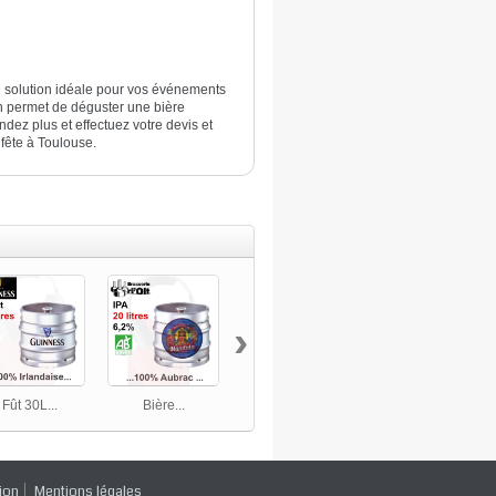
e solution idéale pour vos événements
on permet de déguster une bière
endez plus et effectuez votre devis et
 fête à Toulouse.
›
Fût 30L...
Bière...
Bière...
55 gobelets...
ion
Mentions légales