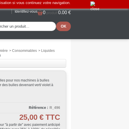
lisation si vous continuez votre navigation.
Identifiez-vous
0
0.00 €
produit
mière
>
Consommables
>
Liquides
s
ulles pour nos machines à bulles
r des bulles devenant vert/ violet à
Référence :
R_496
25,00 €
TTC
Jour "à partir de" avec paiement anticipé