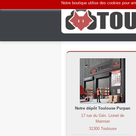
Notre boutique utilise des cookies pour amé
Notre dépôt Toulouse Purpan
17 rue du Gén. Lionel de
Marmier
31300 Toulouse