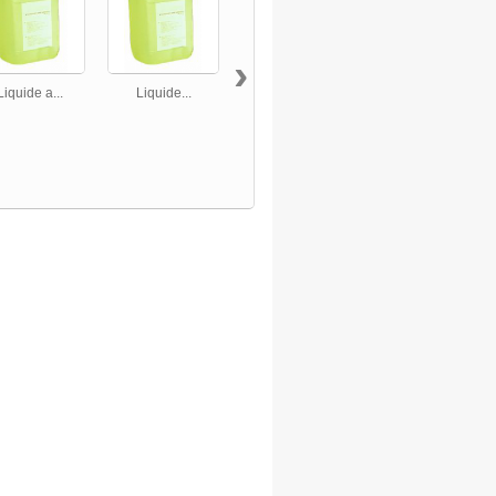
›
Liquide a...
Liquide...
Liquide a...
Liquide a...