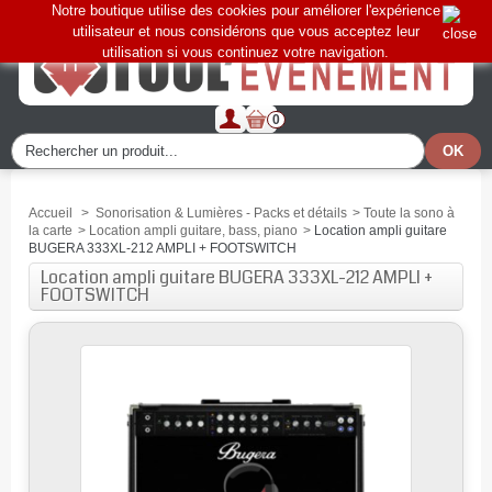
Notre boutique utilise des cookies pour améliorer l'expérience
utilisateur et nous considérons que vous acceptez leur
utilisation si vous continuez votre navigation.
0
Accueil
>
Sonorisation & Lumières - Packs et détails
>
Toute la sono à
la carte
>
Location ampli guitare, bass, piano
>
Location ampli guitare
BUGERA 333XL-212 AMPLI + FOOTSWITCH
Location ampli guitare BUGERA 333XL-212 AMPLI +
FOOTSWITCH