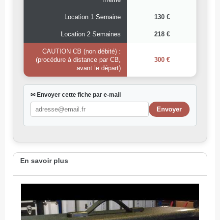
Location 1 Semaine
130 €
Location 2 Semaines
218 €
CAUTION CB (non débité) :
(procédure à distance par CB,
300 €
avant le départ)
✉ Envoyer cette fiche par e-mail
En savoir plus