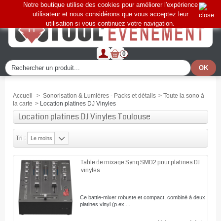
Notre boutique utilise des cookies pour améliorer l'expérience
utilisateur et nous considérons que vous acceptez leur
utilisation si vous continuez votre navigation.
0
Accueil
>
Sonorisation & Lumières - Packs et détails
>
Toute la sono à
la carte
>
Location platines DJ Vinyles
Location platines DJ Vinyles Toulouse
Tri :
Le moins
cher
Table de mixage Synq SMD2 pour platines DJ
vinyles
Ce battle-mixer robuste et compact, combiné à deux
platines vinyl (p.ex....