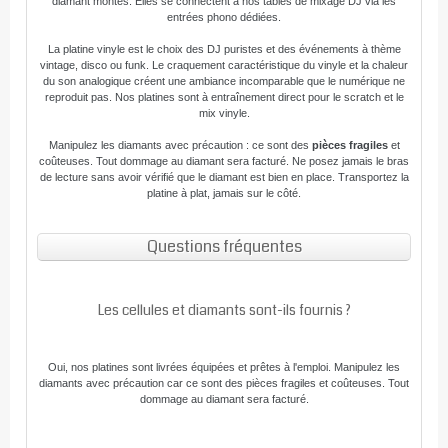
diamant montés. Elles se connectent à nos tables de mixage DJ via les
entrées phono dédiées.
La platine vinyle est le choix des DJ puristes et des événements à thème
vintage, disco ou funk. Le craquement caractéristique du vinyle et la chaleur
du son analogique créent une ambiance incomparable que le numérique ne
reproduit pas. Nos platines sont à entraînement direct pour le scratch et le
mix vinyle.
Manipulez les diamants avec précaution : ce sont des
pièces fragiles
et
coûteuses. Tout dommage au diamant sera facturé. Ne posez jamais le bras
de lecture sans avoir vérifié que le diamant est bien en place. Transportez la
platine à plat, jamais sur le côté.
Questions fréquentes
Les cellules et diamants sont-ils fournis ?
Oui, nos platines sont livrées équipées et prêtes à l'emploi. Manipulez les
diamants avec précaution car ce sont des pièces fragiles et coûteuses. Tout
dommage au diamant sera facturé.