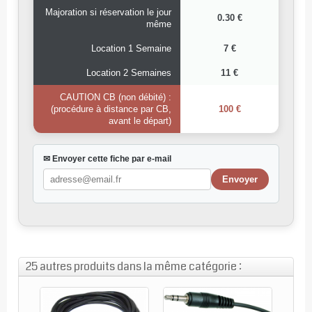
Majoration si réservation le jour
0.30 €
même
Location 1 Semaine
7 €
Location 2 Semaines
11 €
CAUTION CB (non débité) :
(procédure à distance par CB,
100 €
avant le départ)
✉ Envoyer cette fiche par e-mail
25 autres produits dans la même catégorie :