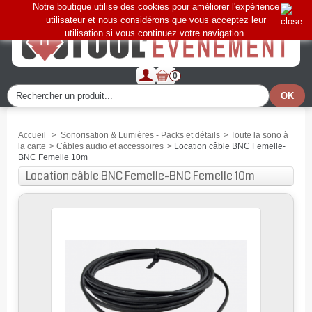
Notre boutique utilise des cookies pour améliorer l'expérience
utilisateur et nous considérons que vous acceptez leur
utilisation si vous continuez votre navigation.
0
Accueil
>
Sonorisation & Lumières - Packs et détails
>
Toute la sono à
la carte
>
Câbles audio et accessoires
>
Location câble BNC Femelle-
BNC Femelle 10m
Location câble BNC Femelle-BNC Femelle 10m