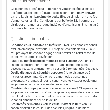
Pour quel événement ?
Ce canon est pensé pour le
gender reveal
en extérieur, mais il
s'intègre naturellement à d'autres occasions : une
baby shower
dans le jardin, un
baptême de petite fille
, ou simplement une fête
d'annonce en famille. Conditionné par boîte de 12, il permet de
distribuer un canon à chaque invité ou d'organiser un tir simultané
pour un effet démultiplié.
Questions fréquentes
Le canon est-il utilisable en intérieur ?
Non, ce canon est conçu
exclusivement pour l'extérieur. Il projette les confettis sur 20 à 25
m² : prévoyez un espace dégagé pour profiter de l'effet et faciliter
le nettoyage après la révélation.
Faut-il du matériel supplémentaire pour l'utiliser ?
Aucun. Le
canon est entièrement autonome — sans bonbonne, sans
accessoire, sans branchement. Il est prêt à l'emploi dès réception.
Quelle distance de sécurité respecter ?
Une distance de 5
mètres est recommandée entre le canon et les personnes
présentes. Ne jamais diriger le canon vers les visages et éloigner
les jeunes enfants de la zone de projection.
Combien de coups peut-on tirer avec un canon ?
Chaque canon
est prévu pour un seul tir. Pour multiplier les prises de vue ou créer
un effet de salve, il est courant de prévoir plusieurs canons — d'où
le conditionnement par boîte de 12.
Les invités peuvent-ils voir la couleur avant le tir ?
Non. Le
canon dissimule la couleur des confettis jusqu'à la dernière