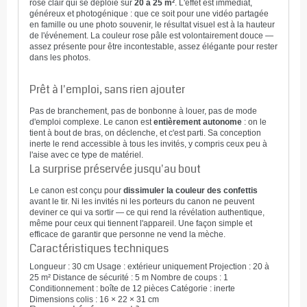
rose clair qui se déploie sur
20 à 25 m²
. L'effet est immédiat,
généreux et photogénique : que ce soit pour une vidéo partagée
en famille ou une photo souvenir, le résultat visuel est à la hauteur
de l'événement. La couleur rose pâle est volontairement douce —
assez présente pour être incontestable, assez élégante pour rester
dans les photos.
Prêt à l'emploi, sans rien ajouter
Pas de branchement, pas de bonbonne à louer, pas de mode
d'emploi complexe. Le canon est
entièrement autonome
: on le
tient à bout de bras, on déclenche, et c'est parti. Sa conception
inerte le rend accessible à tous les invités, y compris ceux peu à
l'aise avec ce type de matériel.
La surprise préservée jusqu'au bout
Le canon est conçu pour
dissimuler la couleur des confettis
avant le tir. Ni les invités ni les porteurs du canon ne peuvent
deviner ce qui va sortir — ce qui rend la révélation authentique,
même pour ceux qui tiennent l'appareil. Une façon simple et
efficace de garantir que personne ne vend la mèche.
Caractéristiques techniques
Longueur : 30 cm
Usage : extérieur uniquement
Projection : 20 à
25 m²
Distance de sécurité : 5 m
Nombre de coups : 1
Conditionnement : boîte de 12 pièces
Catégorie : inerte
Dimensions colis : 16 × 22 × 31 cm