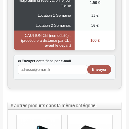
Majoration si réservation le jour
1.50 €
même
Location 1 Semaine
33 €
Location 2 Semaines
56 €
CAUTION CB (non débité) :
(procédure à distance par CB,
100 €
avant le départ)
✉ Envoyer cette fiche par e-mail
8 autres produits dans la même catégorie :