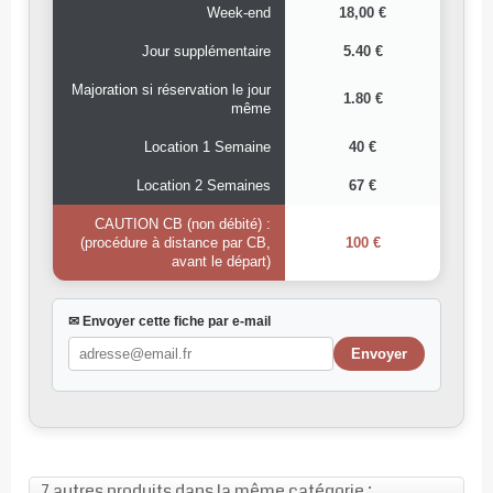
Week-end
18,00 €
Jour supplémentaire
5.40 €
Majoration si réservation le jour
1.80 €
même
Location 1 Semaine
40 €
Location 2 Semaines
67 €
CAUTION CB (non débité) :
(procédure à distance par CB,
100 €
avant le départ)
✉ Envoyer cette fiche par e-mail
7 autres produits dans la même catégorie :