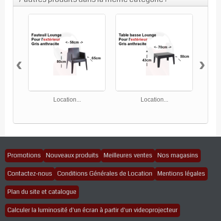
‹
›
Location...
Location...
Promotions
Nouveaux produits
Meilleures ventes
Nos magasins
Contactez-nous
Conditions Générales de Location
Mentions légales
Plan du site et catalogue
Calculer la luminosité d'un écran à partir d'un videoprojecteur