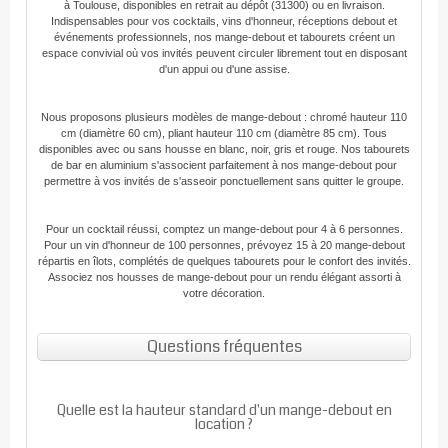
à Toulouse, disponibles en retrait au dépôt (31300) ou en livraison.
Indispensables pour vos cocktails, vins d'honneur, réceptions debout et
événements professionnels, nos mange-debout et tabourets créent un
espace convivial où vos invités peuvent circuler librement tout en disposant
d'un appui ou d'une assise.
Nous proposons plusieurs modèles de mange-debout : chromé hauteur 110
cm (diamètre 60 cm), pliant hauteur 110 cm (diamètre 85 cm). Tous
disponibles avec ou sans housse en blanc, noir, gris et rouge. Nos tabourets
de bar en aluminium s'associent parfaitement à nos mange-debout pour
permettre à vos invités de s'asseoir ponctuellement sans quitter le groupe.
Pour un cocktail réussi, comptez un mange-debout pour 4 à 6 personnes.
Pour un vin d'honneur de 100 personnes, prévoyez 15 à 20 mange-debout
répartis en îlots, complétés de quelques tabourets pour le confort des invités.
Associez nos housses de mange-debout pour un rendu élégant assorti à
votre décoration.
Questions fréquentes
Quelle est la hauteur standard d'un mange-debout en
location ?