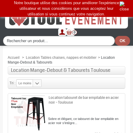
Notre boutique utilise des cookies pour améliorer l'expérience
utilisateur et nous considérons que vous acceptez leur
utilisation si vous continuez votre navigation.
0
Accueil
>
Location Tables chaises, nappes et mobilier
>
Location
Mange-Debout & Tabourets
Location Mange-Debout & Tabourets Toulouse
Tri :
Le moins
cher
Location tabouret de bar empilable en acier
noir – Toulouse
Sobre et élégant, ce tabouret de bar empilable en
acier noir s'intègre...