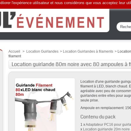
liorer l'expérience utilisateur et nous considérons que vous acceptez leur uti
Accueil
>
Location Guirlandes
>
Location Guirlandes à filaments
>
Locatio
filament
Location guirlande 80m noire avec 80 ampoules à 
Location d'une guirlande guin
filament à LED, blanch chaud. Eff
agréable avec peu de consommat
guirlandes entre elles pour au
seule prise.
Ampoule en remplacement: 15
Contenu du pack
1 x
Adaptateur PC16 pour guirl
x
Location guirlande 20m noire