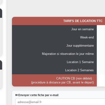
TARIFS DE LOCATION TTC
Jour en semaine
Week-end
Jour supplémentaire
Majoration si réservation le jour même
Location 1 Semaine
Location 2 Semaines
CAUTION CB (non débité) :
(procédure à distance par CB, avant le départ)
✉ Envoyer cette fiche par e-mail