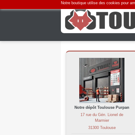
Notre boutique utilise des cookies pour amé
Notre dépôt Toulouse Purpan
17 rue du Gén. Lionel de
Marmier
31300 Toulouse