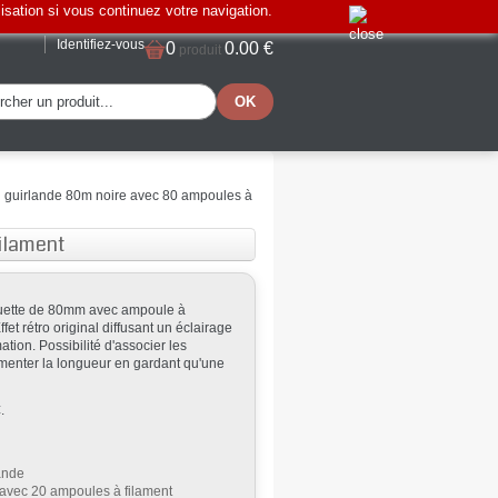
lisation si vous continuez votre navigation.
Identifiez-vous
0
0.00 €
produit
n guirlande 80m noire avec 80 ampoules à
filament
guette de 80mm avec ampoule à
et rétro original diffusant un éclairage
ion. Possibilité d'associer les
gmenter la longueur en gardant qu'une
€.
ande
 avec 20 ampoules à filament