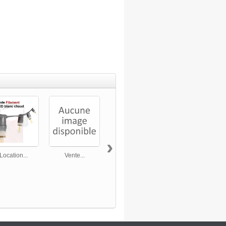
›
Location...
Vente...
Vente câble...