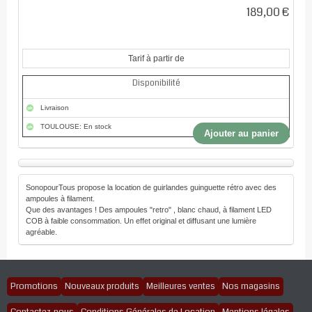
189,00 €
Tarif à partir de
Disponibilité
Livraison
TOULOUSE: En stock
Ajouter au panier
SonopourTous propose la location de guirlandes guinguette rétro avec des
ampoules à filament.
Que des avantages ! Des ampoules "retro" , blanc chaud, à filament LED
COB à faible consommation. Un effet original et diffusant une lumière
agréable.
Promotions
Nouveaux produits
Meilleures ventes
Nos magasins