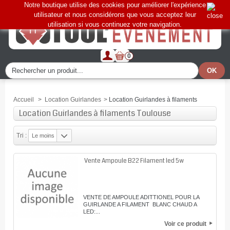
Notre boutique utilise des cookies pour améliorer l'expérience
utilisateur et nous considérons que vous acceptez leur
utilisation si vous continuez votre navigation.
0
Accueil
>
Location Guirlandes
>
Location Guirlandes à filaments
Location Guirlandes à filaments Toulouse
Tri :
Le moins
cher
Vente Ampoule B22 Filament led 5w
VENTE DE AMPOULE ADITTIONEL POUR LA
GUIRLANDE A FILAMENT BLANC CHAUD A
LED:...
Voir ce produit