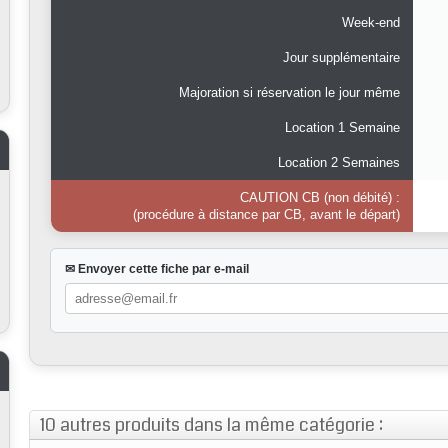
Week-end
Jour supplémentaire
Majoration si réservation le jour même
Location 1 Semaine
Location 2 Semaines
CAUTION CB (non débité) :
(procédure à distance par CB, avant le départ)
✉ Envoyer cette fiche par e-mail
10 autres produits dans la même catégorie :