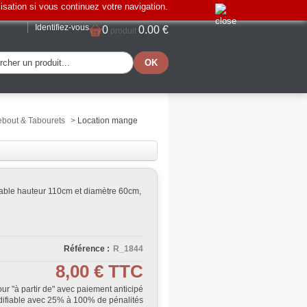
lisation si vous continuez votre navigation.
Identifiez-vous
0
0.00 €
produit
bout & Tabourets
>
Location mange
able hauteur 110cm et diamètre 60cm,
Référence :
R_1844
8,00 €
TTC
Jour "à partir de" avec paiement anticipé
ifiable avec 25% à 100% de pénalités