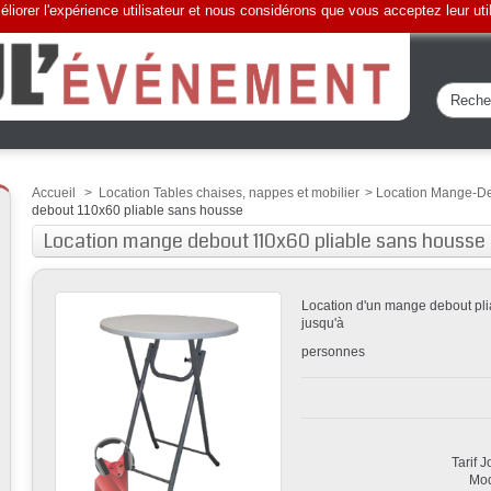
liorer l'expérience utilisateur et nous considérons que vous acceptez leur uti
Accueil
>
Location Tables chaises, nappes et mobilier
>
Location Mange-De
debout 110x60 pliable sans housse
Location mange debout 110x60 pliable sans housse
Location d'un mange debout pli
jusqu'à
personnes
Tarif 
Mod