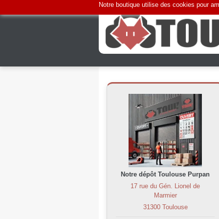
Notre boutique utilise des cookies pour amé
Notre dépôt Toulouse Purpan
17 rue du Gén. Lionel de
Marmier
31300 Toulouse