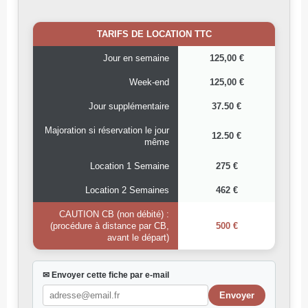
TARIFS DE LOCATION TTC
Jour en semaine
125,00 €
Week-end
125,00 €
Jour supplémentaire
37.50 €
Majoration si réservation le jour
12.50 €
même
Location 1 Semaine
275 €
Location 2 Semaines
462 €
CAUTION CB (non débité) :
(procédure à distance par CB,
500 €
avant le départ)
✉ Envoyer cette fiche par e-mail