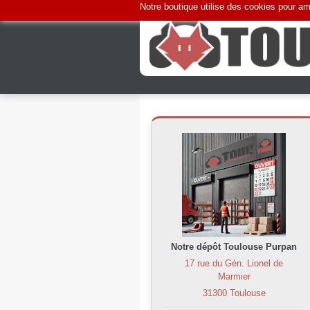
Notre boutique utilise des cookies pour amé
Notre dépôt Toulouse Purpan
17 rue du Gén. Lionel de
Marmier
31300 Toulouse