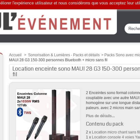
liorer l'expérience utilisateur et nous considérons que vous acceptez leur uti
Accueil
>
Sonorisation & Lumières - Packs et détails
>
Packs Sono avec micr
MAUI 28 G3 150-300 personnes Bluetooth + micro sans fil
Location enceinte sono MAUI 28 G3 150-300 person
fil
2 Enceintes sono format colonn
couplable avec une autre MAUI 
homogène sur une longue dista
paleurs. avec 2 micros main san
Plus de détails...
Contenu du pack
2 x
Location micro chant sans f
1 x
Location console 4 voies 