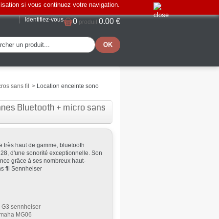
lisation si vous continuez votre navigation.
Identifiez-vous
0
0.00 €
produit
os sans fil
>
Location enceinte sono
nes Bluetooth + micro sans
e très haut de gamme, bluetooth
28, d'une sonorité exceptionnelle. Son
nce grâce à ses nombreux haut-
s fil Sennheiser
il G3 sennheiser
Yamaha MG06