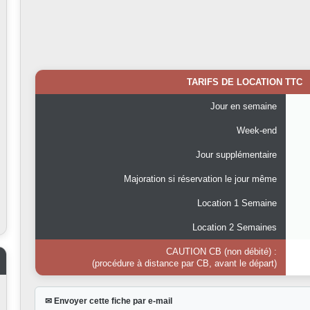
TARIFS DE LOCATION TTC
Jour en semaine
Week-end
Jour supplémentaire
Majoration si réservation le jour même
Location 1 Semaine
Location 2 Semaines
CAUTION CB (non débité) :
(procédure à distance par CB, avant le départ)
✉ Envoyer cette fiche par e-mail