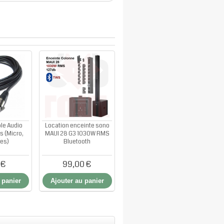
le Audio
Location enceinte sono
s (Micro,
MAUI 28 G3 1030W RMS
tes)
Bluetooth
 €
99,00 €
 panier
Ajouter au panier