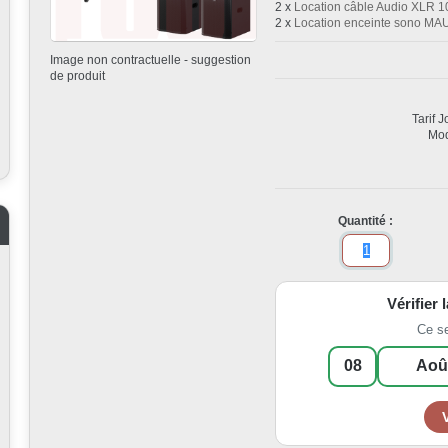
2 x
Location câble Audio XLR 10
2 x
Location enceinte sono MA
Image non contractuelle - suggestion
de produit
Tarif 
Mod
Quantité :
Vérifier 
Ce s