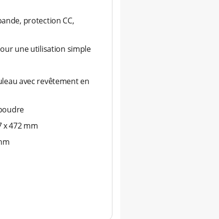
ibande, protection CC,
ur une utilisation simple
uleau avec revêtement en
 poudre
27 x 472 mm
 mm