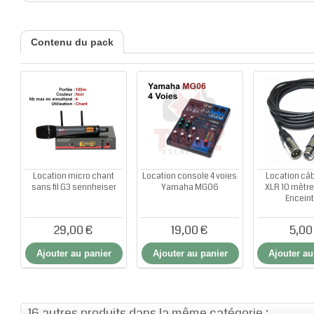
Contenu du pack
Location micro chant
Location console 4 voies
Location câb
sans fil G3 sennheiser
Yamaha MG06
XLR 10 mètre
Encein
29,00 €
19,00 €
5,00
Ajouter au panier
Ajouter au panier
Ajouter au
16 autres produits dans la même catégorie :