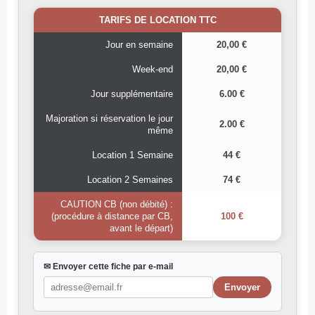
TARIFS DE LOCATION TTC
Jour en semaine
20,00 €
Week-end
20,00 €
Jour supplémentaire
6.00 €
Majoration si réservation le jour
2.00 €
même
Location 1 Semaine
44 €
Location 2 Semaines
74 €
CAUTION CB (non débité) :
(procédure à distance par CB,
100 €
avant le départ)
✉ Envoyer cette fiche par e-mail