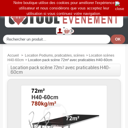
Notre boutique utilise des cookies pour améliorer l'expérience
utilisateur et nous considérons que vous acceptez leur
utilisation si vous continuez votre navigation.
0
Accueil
>
Location Podiums, praticables, scènes
>
Location scènes
H40-60cm
>
Location pack scène 72m² avec praticables H40-60cm
Location pack scène 72m² avec praticables H40-
60cm