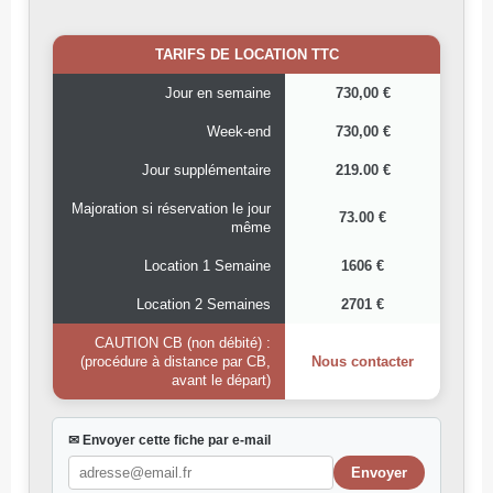
TARIFS DE LOCATION TTC
Jour en semaine
730,00 €
Week-end
730,00 €
Jour supplémentaire
219.00 €
Majoration si réservation le jour
73.00 €
même
Location 1 Semaine
1606 €
Location 2 Semaines
2701 €
CAUTION CB (non débité) :
(procédure à distance par CB,
Nous contacter
avant le départ)
✉ Envoyer cette fiche par e-mail