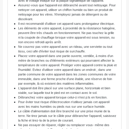
avec le voltage indiqué sur
la plaque signalétique de l'appareil.
Assurez-vous que l'appareil est débranché avant tout nettoyage. Pour
nettoyer cet appareil, utiliser un chiffon humide ou bien un produit de
nettoyage pour les vitres. N'employez jamais de détergent ou de
dissolvant.
Il est recommandé d'utiliser cet appareil sans prolongateur électrique.
Les éléments de votre appareil, à proximité de la résistance halogène,
peuvent être très chauds en fonctionnement. Ne pas touchez la grille
ni la coupole de chauffage lorsque votre appareil est sous tension, ou
non encore refroidi après arrêt.
Ne couvrez pas votre appareil avec un rideau, une serviette ou tout
tissu, ceci afin d'éviter tout risque de surchauffe.
Placez votre appareil dans une partie ouverte, ventilée, à moins d'un
mètre de branches ou d'éléments extérieurs qui pourraient affecter la
température de votre appareil. Protéger votre appareil contre la pluie et
l‘humidité. Evitez d'utiliser votre appareil dans un endroit ; dans une
partie commune de votre appareil dans les zones communes de votre
immeuble, dans une ferme proche d'une étable, une réserve de foin
par exemple, là où existent des matières inflammables.
L'appareil doit être placé sur une surface plane, horizontale et bien
stable, sur laquelle tout le pied est en contact avec le sol.
Débranchez votre appareil lorsque celui-ci n'est p:ls en fonction.
Pour éviter tout risque d'électrocution n'utilisez jamais cet appareil
avec les mains humides ou pieds nus sur une surface humide.
Le câble d'alimentation doit être branché sur une prise munie de la
terre. Ne tirez jamais sur le câble pour débrancher l'appareil, saisissez
la fiche et tirez-la de la prise de courant.
Ne pas essayer de réparer, régler ou remplacer vous- même des