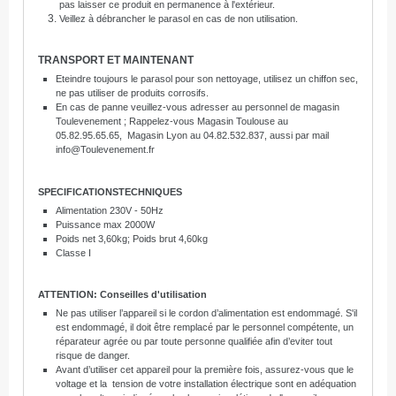
pas laisser ce produit en permanence à l'extérieur.
Veillez à débrancher le parasol en cas de non utilisation.
TRANSPORT ET MAINTENANT
Eteindre toujours le parasol pour son nettoyage, utilisez un chiffon sec,
ne pas utiliser de produits corrosifs.
En cas de panne veuillez-vous adresser au personnel de magasin
Toulevenement ; Rappelez-vous Magasin Toulouse au
05.82.95.65.65, Magasin Lyon au 04.82.532.837, aussi par mail
info@Toulevenement.fr
SPECIFICATIONS
TECHNIQUES
Alimentation 230V - 50Hz
Puissance max 2000W
Poids net 3,60kg; Poids brut 4,60kg
Classe I
ATTENTION: Conseilles d'utilisation
Ne pas utiliser l’appareil si le cordon d’alimentation est endommagé. S'il
est endommagé, il doit être remplacé par le personnel compétente, un
réparateur agrée ou par toute personne qualifiée afin d’eviter tout
risque de danger.
Avant d’utiliser cet appareil pour la première fois, assurez-vous que le
voltage et la tension de votre installation électrique sont en adéquation