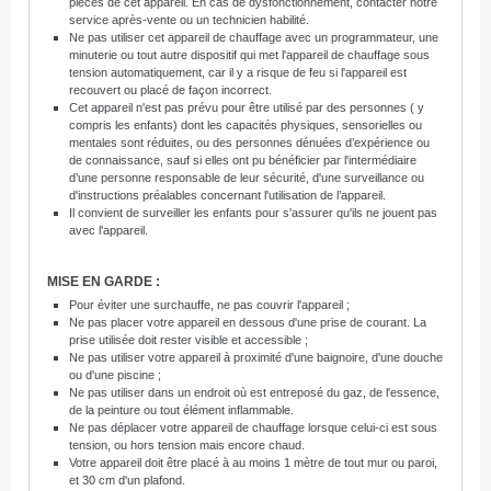
pièces de cet appareil. En cas de dysfonctionnement, contacter notre
service après-vente ou un technicien habilité.
Ne pas utiliser cet appareil de chauffage avec un programmateur, une
minuterie ou tout autre dispositif qui met l'appareil de chauffage sous
tension automatiquement, car il y a risque de feu si l'appareil est
recouvert ou placé de façon incorrect.
Cet appareil n'est pas prévu pour être utilisé par des personnes ( y
compris les
enfants) dont les capacités physiques, sensorielles ou
mentales sont réduites, ou des personnes dénuées d’expérience ou
de connaissance, sauf si elles ont pu bénéficier par l'intermédiaire
d’une personne responsable de leur sécurité, d'une surveillance ou
d'instructions préalables concernant l'utilisation de l’appareil.
Il convient de surveiller les enfants pour s'assurer qu'ils ne jouent pas
avec l'appareil.
MISE EN GARDE :
Pour éviter une surchauffe, ne pas couvrir l'appareil ;
Ne pas placer votre appareil en dessous d'une prise de courant. La
prise utilisée doit rester visible et accessible ;
Ne pas utiliser votre appareil à proximité d'une baignoire, d'une douche
ou d'une piscine ;
Ne pas utiliser dans un endroit où est entreposé du gaz, de l'essence,
de la peinture ou tout élément inflammable.
Ne pas déplacer votre appareil de chauffage lorsque celui-ci est sous
tension, ou hors tension mais encore chaud.
Votre appareil doit être placé à au moins 1 mètre de tout mur ou paroi,
et 30 cm d'un plafond.