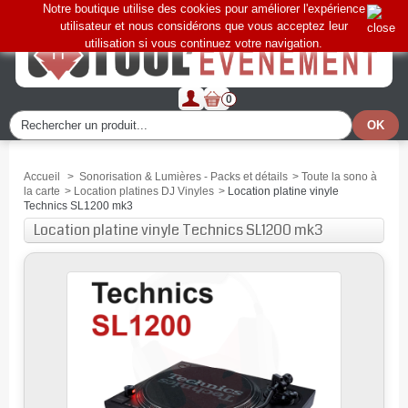
Notre boutique utilise des cookies pour améliorer l'expérience
utilisateur et nous considérons que vous acceptez leur
utilisation si vous continuez votre navigation.
0
Accueil
>
Sonorisation & Lumières - Packs et détails
>
Toute la sono à
la carte
>
Location platines DJ Vinyles
>
Location platine vinyle
Technics SL1200 mk3
Location platine vinyle Technics SL1200 mk3