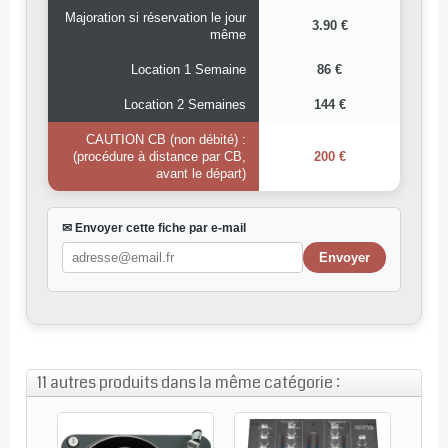
Majoration si réservation le jour
3.90 €
même
Location 1 Semaine
86 €
Location 2 Semaines
144 €
CAUTION CB (non débité) :
(procédure à distance par CB,
200 €
avant le départ)
✉ Envoyer cette fiche par e-mail
11 autres produits dans la même catégorie :