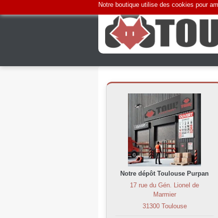
Notre boutique utilise des cookies pour amé
Notre dépôt Toulouse Purpan
17 rue du Gén. Lionel de
Marmier
31300 Toulouse