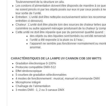
Toulevenement de la structure en allu.
Les cordons d’alimentation doivent être disposés de manière à ce qu
ne soient pincés ni par les objets posés sur eux ni par ceux posés à le
leur sortie de l’unité.
Entretien : L’unité doit être nettoyée exclusivement selon les recomman
entretien ci-dessous).
Chaleur : L’unité doit être placée loin des sources de chaleur telles que
cuisinière ou autre appareil ménager produisant de la chaleur (y comp
Cette unité ne doit être réparée que par du personnel qualifié quand 
des objets ou des liquides sont tombés ou ont été renversés 
l’unité a été exposée à la pluie ou à l’eau ;
l’appareil ne semble pas fonctionner normalement ou mont
anormal.
CARACTÉRISTIQUES DE LA LAMPE UV CANNON COB 100 WATTS
Gradation électronique 0-100%
Protocole compatible DMX-512
Effet stroboscopique
5 courbes de gradation sélectionnables
4 modes de fonctionnement : musical, manuel et commande DMX
Microphone intégré
Chaînage de l’alimentation
3 modes DMX : 1, 2 ou 3 canaux DMX