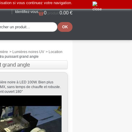
lisation si vous continuez votre navigation.
Identifiez-vous
0
0.00 €
produit
mière
>
Lumières noires UV
>
Location
ra puissant grand angle
t grand angle
mière noire à LED 100W. Bien plus
MX, sans temps de chauffe et robuste.
ent ouvert 180°