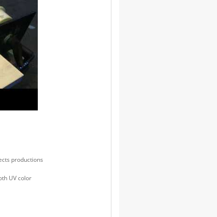
ects productions
th UV color