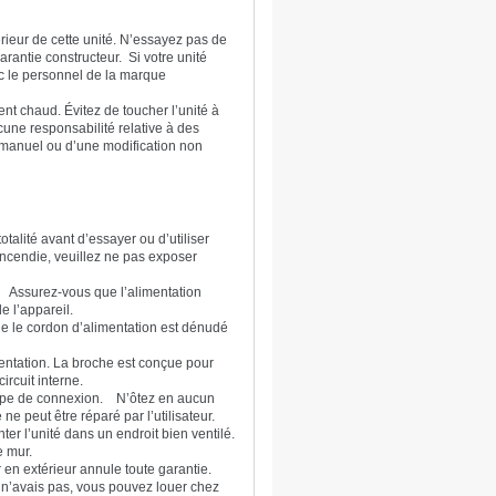
térieur de cette unité. N’essayez pas de
arantie constructeur. Si votre unité
ec le personnel de la marque
nt chaud. Évitez de toucher l’unité à
une responsabilité relative à des
 manuel ou d’une modification non
otalité avant d’essayer ou d’utiliser
’incendie, veuillez ne pas exposer
é. Assurez-vous que l’alimentation
de l’appareil.
ue le cordon d’alimentation est dénudé
entation. La broche est conçue pour
circuit interne.
t type de connexion. N’ôtez en aucun
 ne peut être réparé par l’utilisateur.
ter l’unité dans un endroit bien ventilé.
le mur.
er en extérieur annule toute garantie.
us n’avais pas, vous pouvez louer chez