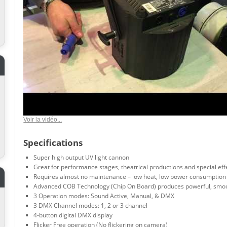
Voir la vidéo...
Specifications
Super high output UV light cannon
Great for performance stages, theatrical productions and special eff
Requires almost no maintenance – low heat, low power consumption
Advanced COB Technology (Chip On Board) produces powerful, smoo
3 Operation modes: Sound Active, Manual, & DMX
3 DMX Channel modes: 1, 2 or 3 channel
4-button digital DMX display
Flicker Free operation (No flickering on camera)