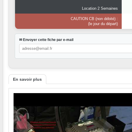
Location 2 Semaines
CAUTION CB (non débité) :
(le jour du départ)
✉ Envoyer cette fiche par e-mail
En savoir plus