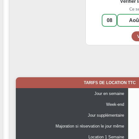
Vérifier 
Ce s
TARIFS DE LOCATION TTC
Jour en semaine
Week-end
Jour supplémentaire
Majoration si réservation le jour même
Location 1 Semaine