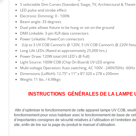
5 selectable Dim Curves (Standard, Stage, TV, Architectural & Theatr
LED pulse and strobe effect
Electronic Dimming: 0 - 100%
Beam angle: 33 degrees
Dual yoke allows fixture to be hung or set on the ground
DMX Linkable: 3-pin XLR data connectors
Power Linkable: PowerCon connectors
(Up to 3 UV COB Cannon’s @ 120V, 5 UV COB Cannon’s @ 220V fixtu
Long Life LEDs (Rated at approximately 25,000 hrs.)
Power Draw: 120W total (All LED's @ Full)
Light Source: 100W COB (Chip On Board) UV LED engine
Multi-voltage Operation: Auto switching, AC 100V - 240V/50Hz -60Hz
Dimensions (LxWxH): 12.75” x 11” x 8”/ 320 x 278 x 200mm
Weight: 11 lbs. / 4.98kgs
INSTRUCTIONS GÉNÉRALES DE LA LAMPE U
Afin d’optimiser le fonctionnement de cette appareil lampe UV COB, veuille
fonctionnement pour vous habituer avec le fonctionnement de base de cett
d’importantes consignes de sécurité relatives à l’utilisation et l’entretien de
site, enfin de lire sur la page du produit le manuel d’utilisation.