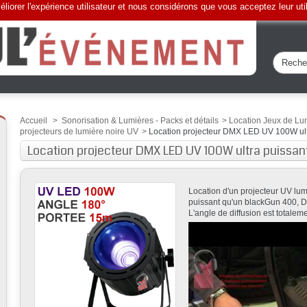
liorer l'expérience utilisateur et nous considérons que vous acceptez leur uti
Accueil
>
Sonorisation & Lumières - Packs et détails
>
Location Jeux de Lu
projecteurs de lumière noire UV
>
Location projecteur DMX LED UV 100W ult
Location projecteur DMX LED UV 100W ultra puissan
Location d'un projecteur UV lu
puissant qu'un blackGun 400, D
L'angle de diffusion est totalem