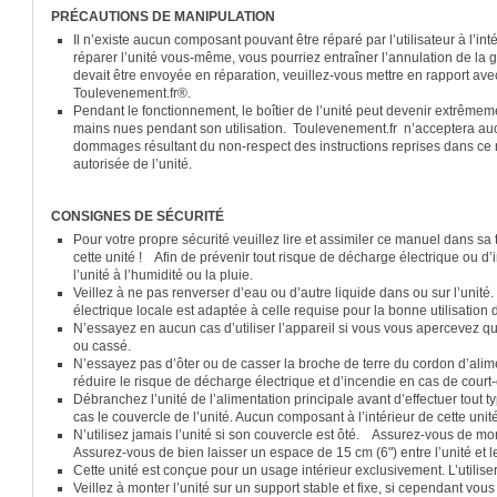
PRÉCAUTIONS DE MANIPULATION
Il n’existe aucun composant pouvant être réparé par l’utilisateur à l’in
réparer l’unité vous-même, vous pourriez entraîner l’annulation de la g
devait être envoyée en réparation, veuillez-vous mettre en rapport av
Toulevenement.fr®.
Pendant le fonctionnement, le boîtier de l’unité peut devenir extrêmeme
mains nues pendant son utilisation. Toulevenement.fr n’acceptera auc
dommages résultant du non-respect des instructions reprises dans ce
autorisée de l’unité.
CONSIGNES DE SÉCURITÉ
Pour votre propre sécurité veuillez lire et assimiler ce manuel dans sa t
cette unité ! Afin de prévenir tout risque de décharge électrique ou d
l’unité à l’humidité ou la pluie.
Veillez à ne pas renverser d’eau ou d’autre liquide dans ou sur l’unit
électrique locale est adaptée à celle requise pour la bonne utilisation 
N’essayez en aucun cas d’utiliser l’appareil si vous vous apercevez q
ou cassé.
N’essayez pas d’ôter ou de casser la broche de terre du cordon d’alim
réduire le risque de décharge électrique et d’incendie en cas de court-
Débranchez l’unité de l’alimentation principale avant d’effectuer tou
cas le couvercle de l’unité. Aucun composant à l’intérieur de cette unité
N’utilisez jamais l’unité si son couvercle est ôté. Assurez-vous de mon
Assurez-vous de bien laisser un espace de 15 cm (6") entre l’unité et 
Cette unité est conçue pour un usage intérieur exclusivement. L’utilis
Veillez à monter l’unité sur un support stable et fixe, si cependant vo