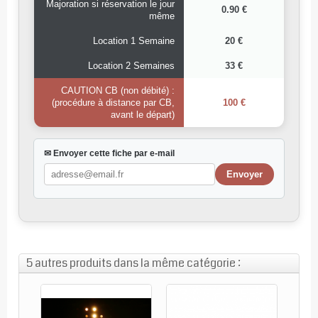
Majoration si réservation le jour
0.90 €
même
Location 1 Semaine
20 €
Location 2 Semaines
33 €
CAUTION CB (non débité) :
(procédure à distance par CB,
100 €
avant le départ)
✉ Envoyer cette fiche par e-mail
5 autres produits dans la même catégorie :