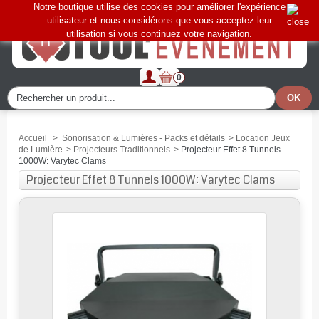
Notre boutique utilise des cookies pour améliorer l'expérience
utilisateur et nous considérons que vous acceptez leur
utilisation si vous continuez votre navigation.
0
Accueil
>
Sonorisation & Lumières - Packs et détails
>
Location Jeux
de Lumière
>
Projecteurs Traditionnels
>
Projecteur Effet 8 Tunnels
1000W: Varytec Clams
Projecteur Effet 8 Tunnels 1000W: Varytec Clams