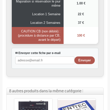
Majoration si réservation le jour
1.00 €
même
Location 1 Semaine
22 €
Location 2 Semaines
37 €
CAUTION CB (non débité) :
(procédure à distance par CB,
100 €
avant le départ)
✉ Envoyer cette fiche par e-mail
8 autres produits dans la même catégorie :