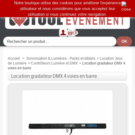
Notre boutique utilise des cookies pour améliorer l'expérience
utilisateur et nous considérons que vous acceptez leur
utilisation si vous continuez votre navigation.
0
Accueil
>
Sonorisation & Lumières - Packs et détails
>
Location Jeux
de Lumière
>
Contrôleurs Lumière et DMX
>
Location gradateur DMX 4
voies en barre
Location gradateur DMX 4 voies en barre