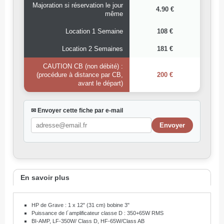
Majoration si réservation le jour
4.90 €
même
Location 1 Semaine
108 €
Location 2 Semaines
181 €
CAUTION CB (non débité) :
(procédure à distance par CB,
200 €
avant le départ)
✉ Envoyer cette fiche par e-mail
En savoir plus
HP de Grave : 1 x 12" (31 cm) bobine 3"
Puissance de l´amplificateur classe D : 350+65W RMS
BI-AMP, LF-350W/ Class D, HF-65W/Class AB