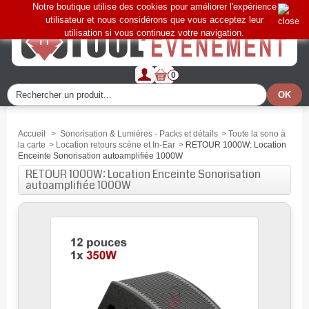
Notre boutique utilise des cookies pour améliorer l'expérience
utilisateur et nous considérons que vous acceptez leur
utilisation si vous continuez votre navigation.
0
Accueil
>
Sonorisation & Lumières - Packs et détails
>
Toute la sono à
la carte
>
Location retours scène et In-Ear
>
RETOUR 1000W: Location
Enceinte Sonorisation autoamplifiée 1000W
RETOUR 1000W: Location Enceinte Sonorisation
autoamplifiée 1000W