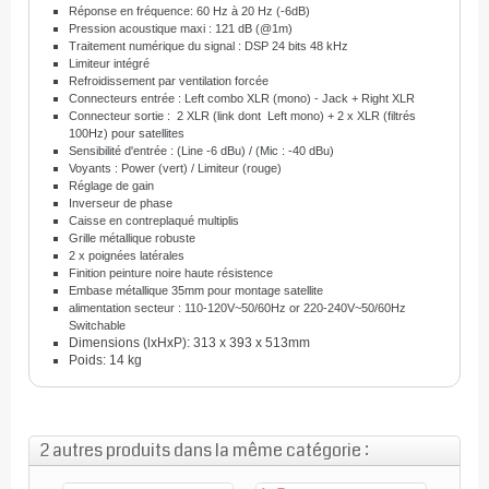
Réponse en fréquence: 60 Hz à 20 Hz (-6dB)
Pression acoustique maxi : 121 dB (@1m)
Traitement numérique du signal : DSP 24 bits 48 kHz
Limiteur intégré
Refroidissement par ventilation forcée
Connecteurs entrée : Left combo XLR (mono) - Jack + Right XLR
Connecteur sortie : 2 XLR (link dont Left mono) + 2 x XLR (filtrés
100Hz) pour satellites
Sensibilité d'entrée : (Line -6 dBu) / (Mic : -40 dBu)
Voyants : Power (vert) / Limiteur (rouge)
Réglage de gain
Inverseur de phase
Caisse en contreplaqué multiplis
Grille métallique robuste
2 x poignées latérales
Finition peinture noire haute résistence
Embase métallique 35mm pour montage satellite
alimentation secteur : 110-120V~50/60Hz or 220-240V~50/60Hz
Switchable
Dimensions (lxHxP): 313 x 393 x 513mm
Poids: 14 kg
2 autres produits dans la même catégorie :