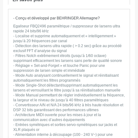
- Conçu et développé par BEHRINGER Allemagne
?
Egaliseur FBQ2496 paramétrique / suppresseur de larsens ultra
rapide 24 bits/96 kHz
- Localise et supprime automatiquement et « intelligemment »
jusqu’à 20 fréquences par canal
- Détection des larsens ultra rapide ( > 0.2 sec) grâce au procédé
exclusif FFT d’analyse du signal
- Filtres Notch extrêmement étroits (jusqu’à 1/60 octave)
supprimant efficacement les larsens sans perte de qualité sonore
- Réglage « Set-and-Forget » et touche Panic pour une
suppression de larsen simple et immédiate
- Mode Auto analysant continuellement le signal et réinitialisant
automatiquement les filtres programmés
- Mode Single-Shot détectant/supprimant automatiquement les
larsens et verrouillant le filtre jusqu’à sa réinitialisation manuelle
- Mode Manual permettant de régler individuellement la fréquence,
la largeur et le niveau de jusqu’à 40 filtres paramétriques
- Convertisseur A/N et N/A 24 bits/96 kHz à très haute résolution et
DSP 32 bits garantissant des performances ultimes
- Architecture MIDI ouverte pour les mises à jour et la
communication avec d’autres équipements
- Entrées symétriques et sorties servo-symétriques sur jacks et
XLR plaqués or
- Alimentation interne à découpage (100 - 240 V~) pour une