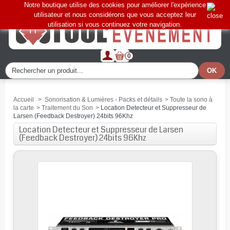
Notre boutique utilise des cookies pour améliorer l'expérience
utilisateur et nous considérons que vous acceptez leur
utilisation si vous continuez votre navigation.
0
Accueil
>
Sonorisation & Lumières - Packs et détails
>
Toute la sono à
la carte
>
Traitement du Son
>
Location Detecteur et Suppresseur de
Larsen (Feedback Destroyer) 24bits 96Khz
Location Detecteur et Suppresseur de Larsen
(Feedback Destroyer) 24bits 96Khz