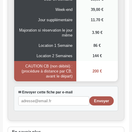
Week-end
39,00 €
Jour supplémentaire
11.70 €
Majoration si réservation le jour
3.90 €
même
Location 1 Semaine
86 €
Location 2 Semaines
144 €
CAUTION CB (non débité) :
(procédure à distance par CB,
200 €
avant le départ)
✉ Envoyer cette fiche par e-mail
En savoir plus